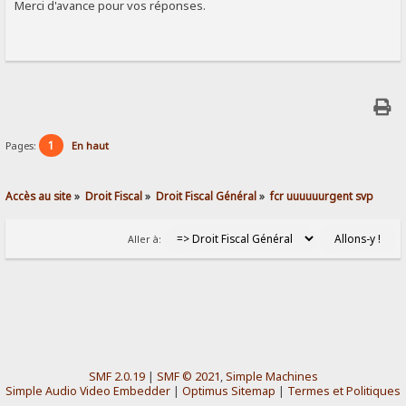
Merci d'avance pour vos réponses.
1
Pages:
En haut
Accès au site
»
Droit Fiscal
»
Droit Fiscal Général
»
fcr uuuuuurgent svp
Aller à:
SMF 2.0.19
|
SMF © 2021
,
Simple Machines
Simple Audio Video Embedder
|
Optimus Sitemap
|
Termes et Politiques