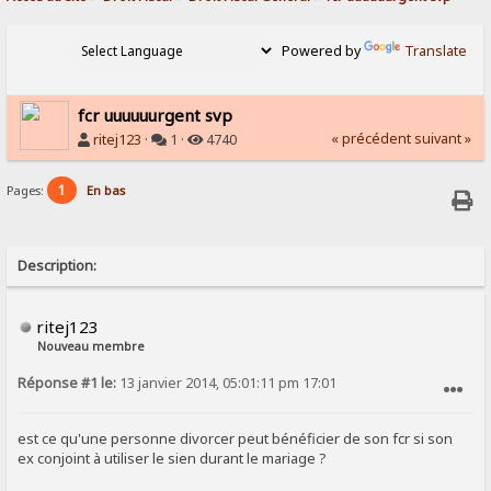
Powered by
Translate
fcr uuuuuurgent svp
« précédent
suivant »
ritej123
·
1 ·
4740
1
Pages:
En bas
Description:
ritej123
Nouveau membre
Réponse #1 le:
13 janvier 2014, 05:01:11 pm 17:01
SIGNALER AU MODÉRATEUR
est ce qu'une personne divorcer peut bénéficier de son fcr si son
ex conjoint à utiliser le sien durant le mariage ?