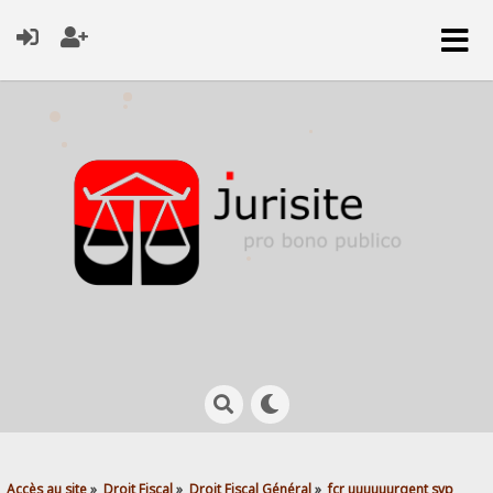
Accès au site
»
Droit Fiscal
»
Droit Fiscal Général
»
fcr uuuuuurgent svp