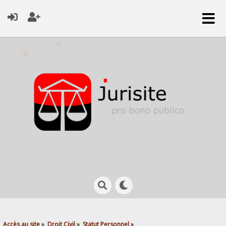
Accès au site
»
Droit Civil
»
Statut Personnel
»