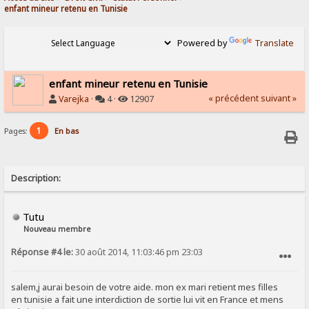
enfant mineur retenu en Tunisie
Powered by
Translate
enfant mineur retenu en Tunisie
« précédent
suivant »
Varejka
·
4 ·
12907
1
Pages:
En bas
Description:
Tutu
Nouveau membre
Réponse #4 le:
30 août 2014, 11:03:46 pm 23:03
SIGNALER AU MODÉRATEUR
salem,j aurai besoin de votre aide. mon ex mari retient mes filles
en tunisie a fait une interdiction de sortie lui vit en France et mens