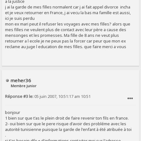
a la justice
j ai la garde de mes filles normalent car j ai fait appel divorce incha
et je veux retourner en France, j ai vecu la bas ma famille est aussi,
ici je suis perdu
mon ex mari peut il refuser les voyages avec mes filles? alors que
mes filles ne veulent plus de contact avec leur père a cause des
mensonges et les promesses. Ma fille de 8 ans ne veut plus
retourner a l ecole je ne peux pas la forcer car peur que mon ex
reclame au juge l education de mes filles. que faire merci a vous
meher36
Membre junior
Réponse #3 le:
05 juin 2007, 10:51:17 am 10:51
SIGNALER AU MODÉRATEUR
bonjour
1 bien sur que t'as le plein droit de faire revenir ton fils en france.
2- oui bien sur que le pere risque d'avoir des probléme avec les
autorité tunisienne puisque la garde de l'enfant à été atribuée à toi
.
si t'as besoin dfe + d'informations contacter moi sur l'adresse