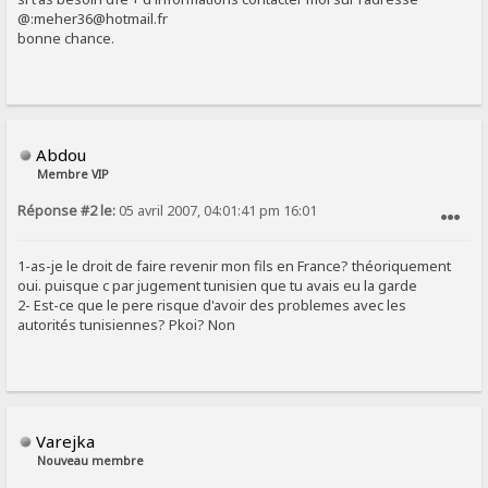
@:meher36@hotmail.fr
bonne chance.
Abdou
Membre VIP
Réponse #2 le:
05 avril 2007, 04:01:41 pm 16:01
SIGNALER AU MODÉRATEUR
1-as-je le droit de faire revenir mon fils en France? théoriquement
oui. puisque c par jugement tunisien que tu avais eu la garde
2- Est-ce que le pere risque d'avoir des problemes avec les
autorités tunisiennes? Pkoi? Non
Varejka
Nouveau membre