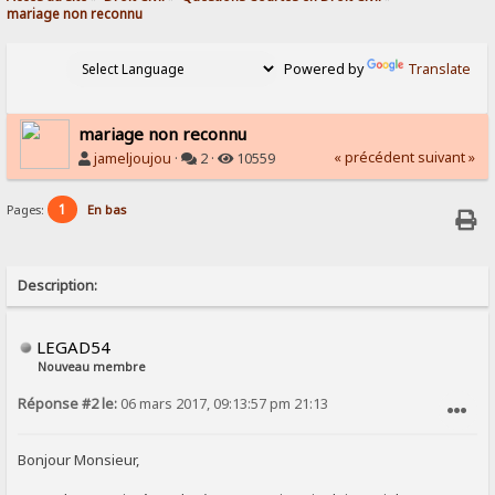
mariage non reconnu 
Powered by
Translate
mariage non reconnu
« précédent
suivant »
jameljoujou
·
2 ·
10559
1
Pages:
En bas
Description:
LEGAD54
Nouveau membre
Réponse #2 le:
06 mars 2017, 09:13:57 pm 21:13
SIGNALER AU MODÉRATEUR
Bonjour Monsieur,