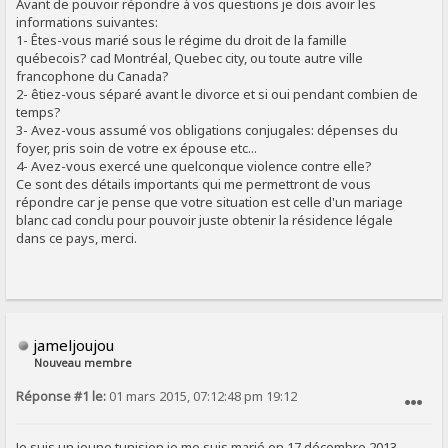
Avant de pouvoir répondre à vos questions je dois avoir les
informations suivantes:
1- Êtes-vous marié sous le régime du droit de la famille
québecois? cad Montréal, Quebec city, ou toute autre ville
francophone du Canada?
2- êtiez-vous séparé avant le divorce et si oui pendant combien de
temps?
3- Avez-vous assumé vos obligations conjugales: dépenses du
foyer, pris soin de votre ex épouse etc...
4- Avez-vous exercé une quelconque violence contre elle?
Ce sont des détails importants qui me permettront de vous
répondre car je pense que votre situation est celle d'un mariage
blanc cad conclu pour pouvoir juste obtenir la résidence légale
dans ce pays, merci.
jameljoujou
Nouveau membre
Réponse #1 le:
01 mars 2015, 07:12:48 pm 19:12
SIGNALER AU MODÉRATEUR
Je suis un jeune tunisien je me suis marié en 17 décembre 2013