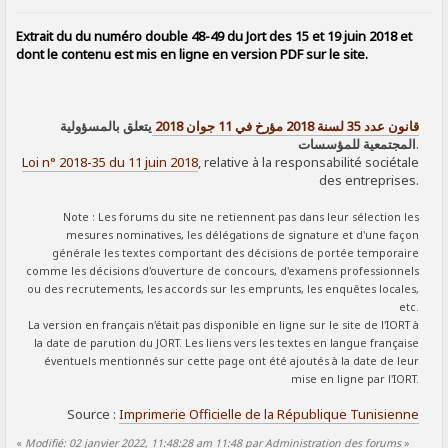
SIGNALER AU MODÉRATEUR
Extrait du du numéro double 48-49 du Jort des 15 et 19 juin 2018 et
dont le contenu est mis en ligne en version PDF sur le site.
قانون عدد 35 لسنة 2018 مؤرخ في 11 جوان 2018
يتعلق بالمسؤولية
المجتمعية للمؤسسات
.
Loi n° 2018-35 du 11 juin 2018
, relative à la responsabilité sociétale
des entreprises.
Note : Les forums du site ne retiennent pas dans leur sélection les
mesures nominatives, les délégations de signature et d'une façon
générale les textes comportant des décisions de portée temporaire
comme les décisions d'ouverture de concours, d'examens professionnels
ou des recrutements, les accords sur les emprunts, les enquêtes locales,
etc.
La version en français n'était pas disponible en ligne sur le site de l'IORT à
la date de parution du JORT. Les liens vers les textes en langue française
éventuels mentionnés sur cette page ont été ajoutés à la date de leur
mise en ligne par l'IORT.
Source :
Imprimerie Officielle de la République Tunisienne
«
Modifié: 02 janvier 2022, 11:48:28 am 11:48 par Administration des forums
»