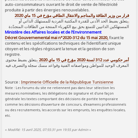
auto-consommateurs ouvrant le droit de vente de l’électricité
produite à partir des énergies renouvelables.
قرار من وزير الطاقة والمناجم والانتقال الطاقي مؤرخ في 15 ماي 2020
يتعلق بضبط الحد الأدنى للقدرة المكتتبة الفردية للمستهلك الذاتي أو
.
المستهلكين الذاتيين للتمتع بحق بيع الكهرباء المنتجة من الطاقات المتجدّدة
Ministère des Affaires locales et de l’Environnement
Décret Gouvernemental mai n°2020-312 du 15 mai 2020,
fixant le
contenu et les spécifications techniques de l’identifiant unique
citoyen et les règles régissant la tenue et la gestion de son
registre.
أمر حكومي عدد 312 لسنة 2020 مؤرخ في 15 ماي 2020 .
يتعلق بضبط محتوى
المعرف الوحيد للمواطن ومواصفاته الفنية وقواعد مسك سجله والتصرف فيه
Source :
Imprimerie Officielle de la République Tunisienne
Note : Les forums du site ne retiennent pas dans leur sélection les
mesures nominatives, les délégations de signature et d'une façon
générale les textes comportant des décisions de portée temporaire
comme les décisions d'ouverture de concours, d'examens professionnels
ou des recrutements, les accords sur les emprunts, les enquêtes locales,
etc.
«
Modifié: 15 avril 2025, 07:55:31 pm 19:55 par Admin
»