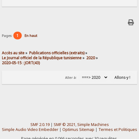
1
Pages:
En haut
Accès au site
»
Publications officielles (extraits)
»
Le Journal officiel de la République tunisienne
»
2020
»
2020-05-15 : JORT(43) 
Aller à:
SMF 2.0.19
|
SMF © 2021
,
Simple Machines
Simple Audio Video Embedder
|
Optimus Sitemap
|
Termes et Politiques
Page générée en 0.066 secondes avec 30 requêtes.