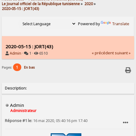
Le Journal officiel de la République tunisienne
»
2020
»
2020-05-15 : JORT(43) 
Powered by
Translate
2020-05-15 : JORT(43)
« précédent
suivant »
Admin
·
1 ·
6510
1
Pages:
En bas
Description:
Admin
Administrateur
Réponse #1 le:
16 mai 2020, 05:40:16 pm 17:40
SIGNALER AU MODÉRATEUR