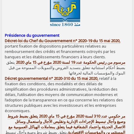
Présidence du gouvernement
Décret-loi du Chef du Gouvernement n° 2020-19 du 15 mai 2020,
portant fixation de dispositions particulières relatives au
remboursement des crédits et financements octroyés par les
banques et les établissements financiers à leurs clients.
مرسوم من رئيس الحكومة عدد 19 لسنة 2020 مؤرخ في 15 ماي 2020
يتعلق
بضبط أحكام استثنائية تتعلق بتسديد القروض والتمويلات الممنوحة من قبل
البنوك والمؤسسات المالية لحرفائها
Décret gouvernemental n° 2020-310 du 15 mai 2020,
relatif à la
fixation des conditions, des modalités et des délais de
simplification des procédures administratives, la réduction des
délais, l’utilisation des moyens de communication modernes et
l’adoption de la transparence en ce qui concerne les relations des
structures publiques avec les investisseurs et les entreprises
économiques.
مر حكومي عدد 310 لسنة 2020 مؤرخ في 15 ماي 2020 يتعلق بضبط شروط
وصيغ وآجال تبسيط الإجراءات الإدارية وتقليص الآجال واستعمال وسائل
الاتصال الحديثة واعتماد الشفافية فيما يتعلق بمعاملات الهياكل العمومية مع
المستثمرين والمؤسسات الاقتصادية.
يتعلق بضبط شروط وصيغ وآجال تبسيط