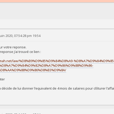
uin 2020, 07:54:28 pm 19:54
ur votre reponse.
reponse j'ai trouvé ce lien :
hamah.net/law/%D8%B9%D9%85%D9%84%D8%A9-%D8%A7%D9%84%D9%
%D8%A7%D9%84%D9%82%D8%A7%D9%86%D9%88%D9%86-
D8%AA%D9%88%D9%86%D8%B3%D9%8A/
uter
 décide de lui donner l'equivalent de 4 mois de salaires pour clôturer l'affai