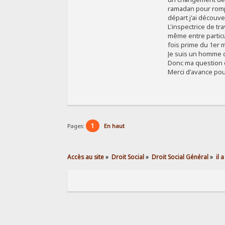
ramadan pour rompr
départ j'ai découve
L'inspectrice de tr
même entre particul
fois prime du 1er 
Je suis un homme de
Donc ma question es
Merci d'avance pou
1
Pages:
En haut
Accès au site
»
Droit Social
»
Droit Social Général
»
il 