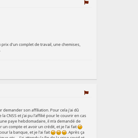
u prix d'un complet de travail, une chemises,
.
r demander son affiliation. Pour cela j'ai dû
CNSS et j'ai pu l'affilié pour le couvrir en cas
sur une paye hebdomadaire, il m’a demandé de
un compte et avoir un crédit, et je l'ai fait
ur la banque, et je l'ai fait
. Après ça
tc.... J'ai attendu la fin de la crise covid et