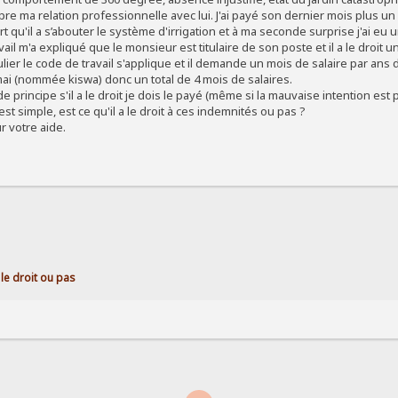
e ma relation professionnelle avec lui. J'ai payé son dernier mois plus un
rt qu'il a s’abouter le système d'irrigation et à ma seconde surprise j'ai eu u
avail m'a expliqué que le monsieur est titulaire de son poste et il a le droit
ier le code de travail s'applique et il demande un mois de salaire par ans d
mai (nommée kiswa) donc un total de 4 mois de salaires.
 principe s'il a le droit je dois le payé (même si la mauvaise intention est
t simple, est ce qu'il a le droit à ces indemnités ou pas ?
r votre aide.
a le droit ou pas