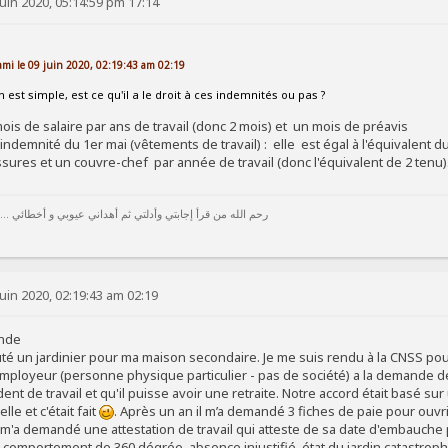
uin 2020, 05:14:59 pm 17:14
mi le 09 juin 2020, 02:19:43 am 02:19
est simple, est ce qu'il a le droit à ces indemnités ou pas ?
n mois de salaire par ans de travail (donc 2 mois) et un mois de préavis
indemnité du 1er mai (vêtements de travail) : elle est égal à l'équivalent d
sures et un couvre-chef par année de travail (donc l'équivalent de 2 tenu)
رحم الله من قرأ إجابتي وأدلتي ثم أهداني عيوبي و أخطائي ...
uin 2020, 02:19:43 am 02:19
onde
ecruté un jardinier pour ma maison secondaire. Je me suis rendu à la CNSS pou
loyeur (personne physique particulier - pas de société) a la demande de la 
ent de travail et qu'il puisse avoir une retraite. Notre accord était basé 
e et c'était fait
. Après un an il m’a demandé 3 fiches de paie pour ouvrir 
l m'a demandé une attestation de travail qui atteste de sa date d'embauche po
mportement de 360 dégrée, absence injustifié, état du jardin catastrophique e