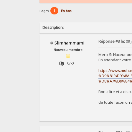
1
Pages:
En bas
Description:
Réponse #3 le:
09 j
Slimhammami
Nouveau membre
Merci Si Naceur po
En attendant votre 
+0/-0
https://www.mo
%D9%81%D9%8A-
%D8%A7%D9%84%
Bon a lire et a disc
de toute facon on a