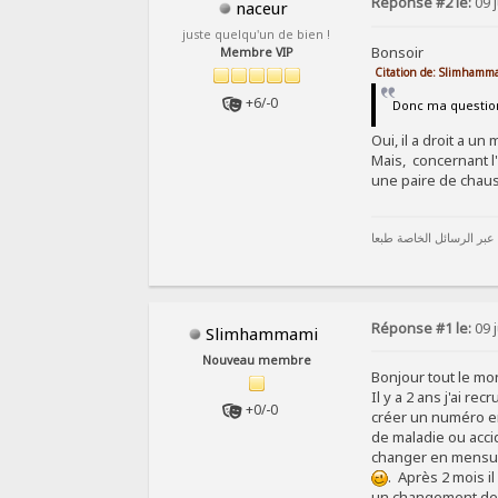
Réponse #2 le:
09 j
naceur
juste quelqu'un de bien !
Bonsoir
Membre VIP
Citation de: Slimhamma
+6/-0
Donc ma question 
Oui, il a droit a u
Mais, concernant l'
une paire de chaus
 عبر الرسائل الخاصة طبعا
Réponse #1 le:
09 j
Slimhammami
Nouveau membre
Bonjour tout le m
Il y a 2 ans j'ai r
+0/-0
créer un numéro emp
de maladie ou accid
changer en mensuell
. Après 2 mois i
un changement de co