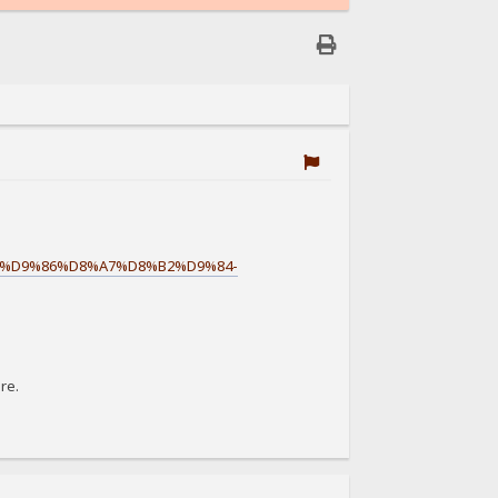
85%D9%86%D8%A7%D8%B2%D9%84-
re.