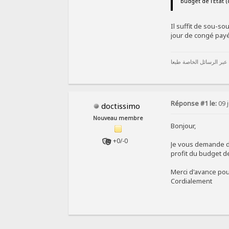
budget de l'Etat 
Il suffit de sou-sou
jour de congé pay
 عبر الرسائل الخاصة طبعا
Réponse #1 le:
09 j
doctissimo
Nouveau membre
Bonjour,
+0/-0
Je vous demande de
profit du budget de
Merci d'avance po
Cordialement