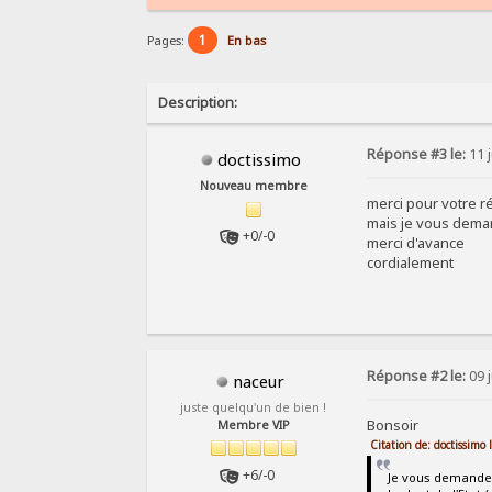
1
Pages:
En bas
Description:
Réponse #3 le:
11 j
doctissimo
Nouveau membre
merci pour votre 
mais je vous demand
+0/-0
merci d'avance
cordialement
Réponse #2 le:
09 j
naceur
juste quelqu'un de bien !
Bonsoir
Membre VIP
Citation de: doctissimo
+6/-0
Je vous demande d