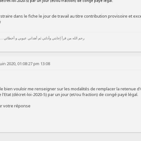
(décret-loi-2020-5) par un jour (et/ou fraction) de congé payé légal.
straire dans le fiche le jour de travail au titre contribution provisoire et ex
é
رحم الله من قرأ إجابتي وأدلتي ثم أهداني عيوبي و أخطائي ...
uin 2020, 01:08:27 pm 13:08
 bien vouloir me renseigner sur les modalités de remplacer la retenue d'un 
 l'Etat (décret-loi-2020-5) par un jour (et/ou fraction) de congé payé légal.
ur votre réponse