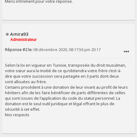
Merci infiniment pour votre réponse.
Amira93
Administrateur
Réponse #2 le:
08 décembre 2020, 08:17:56 pm 20:17
SIGNALER AU MODÉRATEUR
Selon la loi en vigueur en Tunisie, transposée du droit musulman,
votre sœur aura la moitié de ce qu'obtiendra votre frère c’est-à-
dire que votre succession sera partagée en 3 parts dont deux
sont allouées au frère.
Certains procèdent à une donation de leur vivant au profit de leurs
héritiers afin de les faire bénéficier de parts différentes de celles
qui sont issues de l'application du code du statut personnel. La
donation est le seul outil juridique et légal offrant le plus de
sécurité à cet effet.
Nos respects