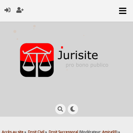
Accès au site
»
Droit Civil
»
Droit Successoral
(Modérateur:
Amira93
) »