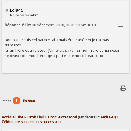
Lola45
Nouveau membre
Réponse #1 le:
08 décembre 2020, 06:01:10 pm 18:01
SIGNALER AU MODÉRATEUR
Bonjour je suis célibataire j’ai jamais été mariée et je n’ai pas
d’enfants.
J’ai un frère et une sœur. J’aimerais savoir si mon frère et ma sœur
se diviseront mon héritage à part égale merci beaucoup
1
Pages:
En haut
Accès au site
»
Droit Civil
»
Droit Successoral
(Modérateur:
Amira93
) »
Célibataire sans enfants succession 