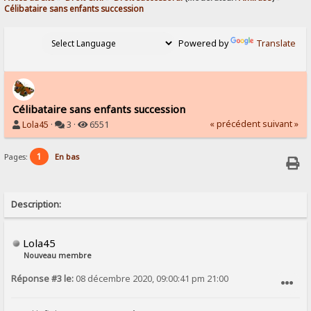
Célibataire sans enfants succession 
Powered by
Translate
Célibataire sans enfants succession
« précédent
suivant »
Lola45
·
3 ·
6551
1
Pages:
En bas
Description:
Lola45
Nouveau membre
Réponse #3 le:
08 décembre 2020, 09:00:41 pm 21:00
SIGNALER AU MODÉRATEUR