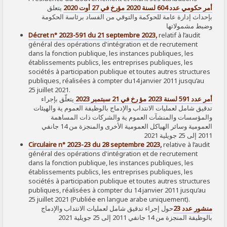
أمر حكومي عدد 604 لسنة 2020 مؤرخ في 27 أوت 2020
يتعلق
بإحداث إدارة عامة للحوكمة والتوقي من الفساد برئاسة الحكومة
وضبط مشمولاتها
Décret n° 2023-591 du 21 septembre 2023,
relatif à l’audit
général des opérations d'intégration et de recrutement
dans la fonction publique, les instances publiques, les
établissements publics, les entreprises publiques, les
sociétés à participation publique et toutes autres structures
publiques, réalisées à compter du14 janvier 2011 jusqu’au
25 juillet 2021.
أمر عدد 591 لسنة 2023 مؤ رخ في 21 سبتمبر 2023
يتعلّق بإجراء
تدقيق شامل لعمليات الانتداب والإدماج بالوظيفة العموم ية والهيئات
والمؤسسات والمنشآت العموم ية والشركات ذات المساهمة
العمومية وسائر الهياكل العمومية الأخرى والمنجزة من 14 جانفي
2011 إلى 25 جويلية 2021
Circulaire n° 2023-23 du 28 septembre 2023,
relative à l’audit
général des opérations d'intégration et de recrutement
dans la fonction publique, les instances publiques, les
établissements publics, les entreprises publiques, les
sociétés à participation publique et toutes autres structures
publiques, réalisées à compter du 14 janvier 2011 jusqu’au
25 juillet 2021 (Publiée en langue arabe uniquement).
منشور عدد 23
حول إجراء تدقيق شامل لعمليات الانتداب والإدماج
بالوظيفة المنجزة من 14 جانفي 2011 إلى 25 جويلية 2021