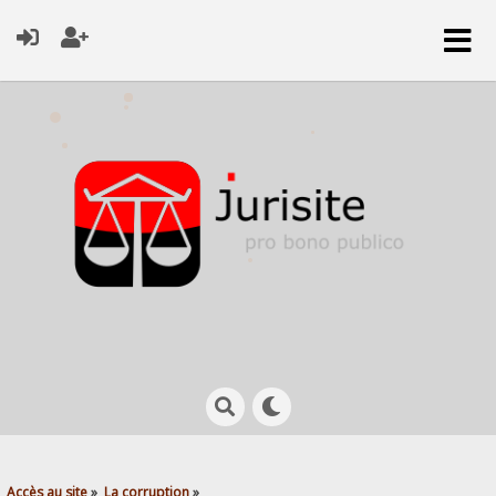
Accès au site
»
La corruption
»