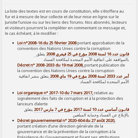
SIGNALER AU MODÉRATEUR
La liste des textes est en cours de constitution, elle s'étoffera au
fur et à mesure de leur collecte et de leur mise en ligne sur le
JurisiteTunisie ou sur les liens des forums. Nos abonnés, lecteurs
et visiteurs pourront la compléter en commentant ce message et,
le cas échéant, à le modifier :
Loi n°2008-16 du 25 février 2008
portant approbation de la
convention des Nations Unies contre la corruption
قانون عدد 16 لسنة 2008 مؤرخ في 25 فيفري 2008
يتعلق
بالموافقة على اتفاقية الأمم المتحدة لمكافحة الفساد
Décret n° 2008-2033 du 19 mai 2008,
portant publication de
la convention des Nations Unies contre la corruption
أمر عدد 2033 لسنة 2008 مؤرخ في 19 ماي 2008
يتعلق بنشر اتفاقية
الأمم المتحدة لمكافحة الفساد
Loi organique n° 2017-10 du 7 mars 2017,
relative au
signalement des faits de corruption et à la protection des
lanceurs d’alerte
قانـون أساسي عدد 10 لسنة 2017 مؤرخ في 7 مارس 2017
يتعلق
بالإبلاغ عن الفساد وحماية المبلغين
Décret gouvernemental n° 2020-604 du 27 août 2020,
portant création d’une direction générale de la
gouvernance et de la prévention de la corruption à la
Présidence du Gouvernement et fixant ses attributions