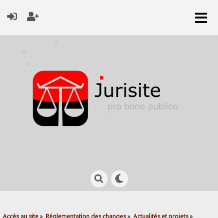
Accès au site
»
Réglementation des changes
»
Actualités et projets
»