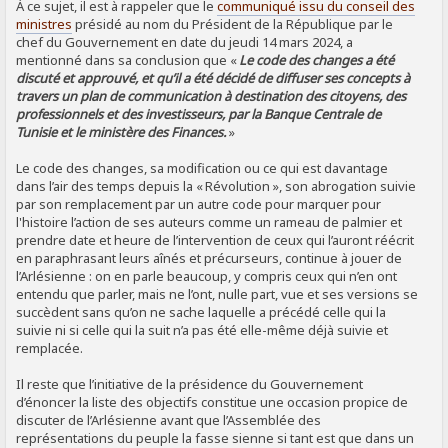
À ce sujet, il est à rappeler que le
communiqué issu du conseil des
ministres
présidé au nom du Président de la République par le
chef du Gouvernement en date du jeudi 14 mars 2024, a
mentionné dans sa conclusion que «
Le code des changes a été
discuté et approuvé, et qu’il a été décidé de diffuser ses concepts à
travers un plan de communication à destination des citoyens, des
professionnels et des investisseurs, par la Banque Centrale de
Tunisie et le ministère des Finances.
»
Le code des changes, sa modification ou ce qui est davantage
dans l’air des temps depuis la « Révolution », son abrogation suivie
par son remplacement par un autre code pour marquer pour
l'histoire l’action de ses auteurs comme un rameau de palmier et
prendre date et heure de l’intervention de ceux qui l’auront réécrit
en paraphrasant leurs aînés et précurseurs, continue à jouer de
l’Arlésienne : on en parle beaucoup, y compris ceux qui n’en ont
entendu que parler, mais ne l’ont, nulle part, vue et ses versions se
succèdent sans qu’on ne sache laquelle a précédé celle qui la
suivie ni si celle qui la suit n’a pas été elle-même déjà suivie et
remplacée.
Il reste que l’initiative de la présidence du Gouvernement
d’énoncer la liste des objectifs constitue une occasion propice de
discuter de l’Arlésienne avant que l’Assemblée des
représentations du peuple la fasse sienne si tant est que dans un