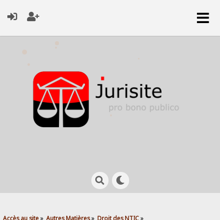
Accès au site
»
Autres Matières
»
Droit des NTIC
»