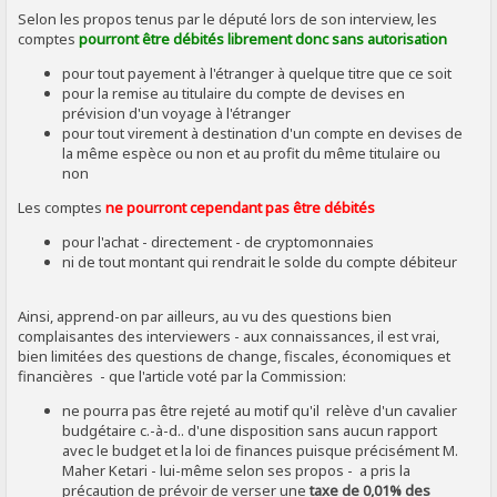
Selon les propos tenus par le député lors de son interview, les
comptes
pourront être débités librement donc sans autorisation
pour tout payement à l'étranger à quelque titre que ce soit
pour la remise au titulaire du compte de devises en
prévision d'un voyage à l'étranger
pour tout virement à destination d'un compte en devises de
la même espèce ou non et au profit du même titulaire ou
non
Les comptes
ne pourront cependant pas être débités
pour l'achat - directement - de cryptomonnaies
ni de tout montant qui rendrait le solde du compte débiteur
Ainsi, apprend-on par ailleurs, au vu des questions bien
complaisantes des interviewers - aux connaissances, il est vrai,
bien limitées des questions de change, fiscales, économiques et
financières - que l'article voté par la Commission:
ne pourra pas être rejeté au motif qu'il relève d'un cavalier
budgétaire c.-à-d.. d'une disposition sans aucun rapport
avec le budget et la loi de finances puisque précisément M.
Maher Ketari - lui-même selon ses propos - a pris la
précaution de prévoir de verser une
taxe de 0,01% des