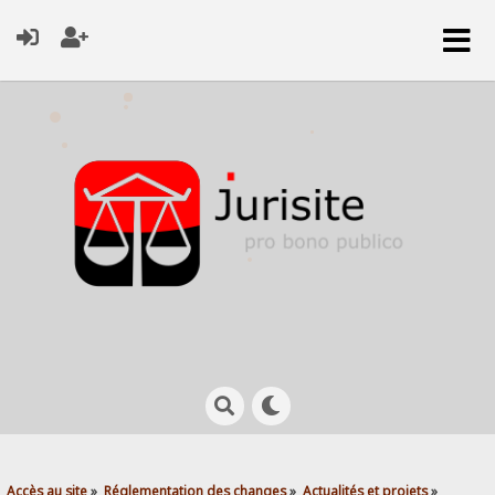
Accès au site
»
Réglementation des changes
»
Actualités et projets
»