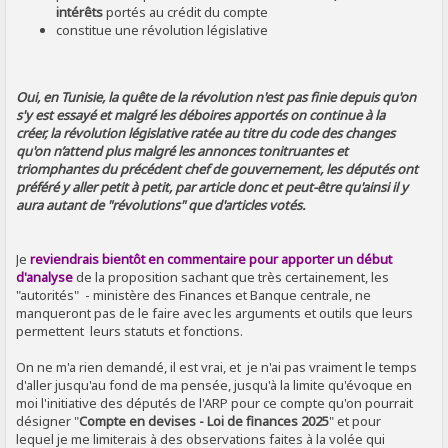
intérêts
portés au crédit du compte
constitue une révolution législative
Oui, en Tunisie, la quête de la révolution n'est pas finie depuis qu'on
s'y est essayé et malgré les déboires apportés on continue à la
créer, la révolution législative ratée au titre du code des changes
qu'on n’attend plus malgré les annonces tonitruantes et
triomphantes du précédent chef de gouvernement, les députés ont
préféré y aller petit à petit, par article donc et peut-être qu'ainsi il y
aura autant de "révolutions" que d'articles votés.
Je
reviendrais bientôt en commentaire pour apporter un début
d'analyse
de la proposition sachant que très certainement, les
"autorités" - ministère des Finances et Banque centrale, ne
manqueront pas de le faire avec les arguments et outils que leurs
permettent leurs statuts et fonctions.
On ne m'a rien demandé, il est vrai, et je n'ai pas vraiment le temps
d'aller jusqu'au fond de ma pensée, jusqu'à la limite qu'évoque en
moi l'initiative des députés de l'ARP pour ce compte qu'on pourrait
désigner "
Compte en devises - Loi de finances 2025
" et pour
lequel je me limiterais à des observations faites à la volée qui