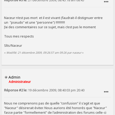
Réponse #3 le:
21 décembre 2009, 08:45:18 am 08:45
SIGNALER AU MODÉRATEUR
Naceur n’est pas mort et il est vivant (faudrait-il distignuer entre
un "pseudo" et une "personne") !!!!!!!!!!!!
J’ai des commentaires sur ce sujet, mais c’est pas le moment
Tous mes respects
Slts/Naceur
«
Modifié: 21 décembre 2009, 09:26:57 am 09:26 par naceur
»
Admin
Administrateur
Réponse #2 le:
19 décembre 2009, 08:40:03 pm 20:40
SIGNALER AU MODÉRATEUR
Nous ne comprenons pas de quelle "confusion" il s'agit et que
"Naceur" désirerait éviter. Nous aurions été honorés que "Naceur"
fasse partie "formellement" de l'administration des forums celle-ci