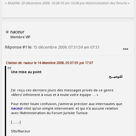
«
Modifié: 20 décembre 2009, 10:28:10 am 10:28 par Administration des forums
»
naceur
Membre VIP
Réponse #1 le:
15 décembre 2009, 07:31:59 am 07:31
SIGNALER AU MODÉRATEUR
Citation de: naceur le 14 décembre 2008, 05:07:05 pm 17:07
Une mise au point
للتوضيـــح
J’ai reçu ces derniers jours des messages privés de ce genre
«Merci infiniment à vous et à toute votre équipe .... »
Pour éviter toute confusion, j’aimerai préciser aux internautes que
naceur
n’est qu’un simple intervenant et qui n’a aucune relation
avec l’Administration du Forum Jurisite Tunisie.
[........]
Slts/Naceur