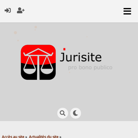
Accès au site
»
Actualités du site
»