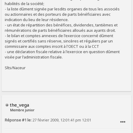
habilités de la société;
- la liste dûment signée par lesdits organes de tous les associés
ou actionnaires et des porteurs de parts bénéficiaires avec
indication du lieu de leur résidence.
- un état de répartition des bénéfices, dividendes, tantièmes et
rémunérations de parts bénéficiaires alloués aux ayants droit.
- le bilan et comptes annexes de l'exercice concerné dûment
signés et certifiés sans réserve, sincères et réguliers par un
commissaire aux comptes inscrit à l'OECT ou à la CCT
- une déclaration fiscale relative à l'exercice en question dûment
visée par l'administration fiscale.
Slts/Naceur
the_vega
Membre junior
Réponse #1 le:
27 février 2009, 12:01:41 pm 12:01
SIGNALER AU MODÉRATEUR