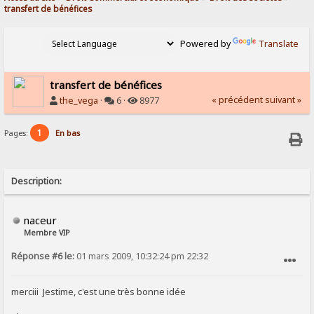
transfert de bénéfices
Powered by
Translate
transfert de bénéfices
« précédent
suivant »
the_vega
·
6 ·
8977
1
Pages:
En bas
Description:
naceur
Membre VIP
Réponse #6 le:
01 mars 2009, 10:32:24 pm 22:32
SIGNALER AU MODÉRATEUR
merciii Jestime, c'est une très bonne idée