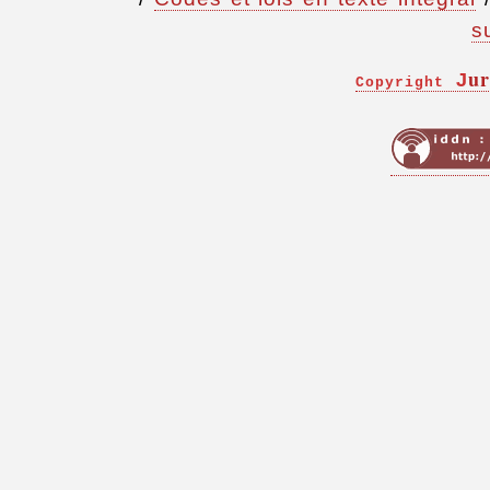
s
ur
J
Copyright