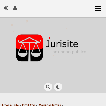
Accès au site
»
Droit Civil
»
Mariages Mixtes
»