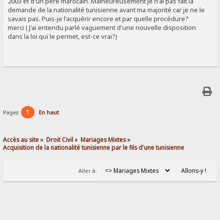
2003 et d'un père marocain. Malheureusement je n'ai pas fait la
demande de la nationalité tunisienne avant ma majorité car je ne le
savais pas. Puis-je l'acquérir encore et par quelle procédure?
merci ( J'ai entendu parlé vaguement d'une nouvelle disposition
dans la loi qui le permet, est-ce vrai?)
1
Pages:
En haut
Accès au site
»
Droit Civil
»
Mariages Mixtes
»
Acquisition de la nationalité tunisienne par le fils d'une tunisienne
Aller à: