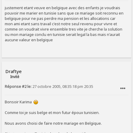
SIGNALER AU MODÉRATEUR
justement etant veuve en belgique avec des enfants je voudrais
pouvoir me marier en tunisie sans que ce mariage soit reconnu en
belgique pour ne pas perdre ma pension et les allocations car
mon ami etant sans travail c'est notre seul revenu pour vivre et
comme on voudrait vivre ensemble tres vite je cherche la solution
ou mon mariage conclu en tunisie serait legal la bas mais n'aurait
aucune valeur en belgique
Draftye
Invité
Réponse #2 le:
27 octobre 2005, 08:35:18 pm 20:35
SIGNALER AU MODÉRATEUR
Bonsoir Karima
Comme toi je suis belge et mon futur époux tunisien.
Nous avons choisi de faire notre mariage en Belgique.