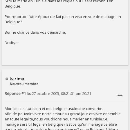
Si tu te marie en Tunisie dans les règles oui il sera reconnu en
Belgique.
Pourquoi ton futur époux ne fait pas un visa en vue de mariage en
Belgique?
Bonne chance dans vos démarche.
Draftye.
karima
Nouveau membre
Réponse #1 le:
27 octobre 2005, 08:21:01 pm 20:21
SIGNALER AU MODÉRATEUR
Mon ami est tunisien et moi belge musulmane convertie.
Afin de pouvoir vivre notre amour au grand jour et vivre ensemble
en toute legalite,nous voudrions nous marier en tunisie.Ce
mariage sera t'il legal en belgique? Est ce qu'un mariage celebre
par un adoul aura valeur legale en tunisie? et en Belgique? Merci