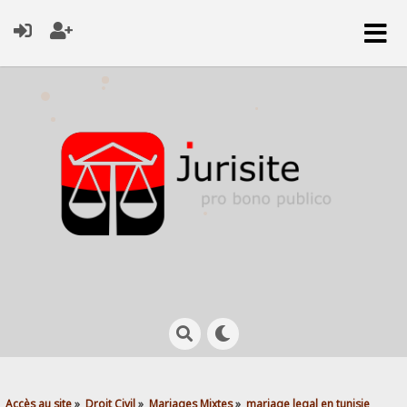
Accès au site
»
Droit Civil
»
Mariages Mixtes
»
mariage legal en tunisie