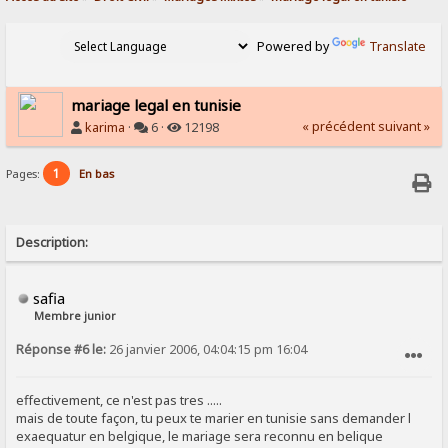
Powered by
Translate
mariage legal en tunisie
« précédent
suivant »
karima
·
6 ·
12198
1
Pages:
En bas
Description:
safia
Membre junior
Réponse #6 le:
26 janvier 2006, 04:04:15 pm 16:04
SIGNALER AU MODÉRATEUR
effectivement, ce n'est pas tres .....
mais de toute façon, tu peux te marier en tunisie sans demander l
exaequatur en belgique, le mariage sera reconnu en belique