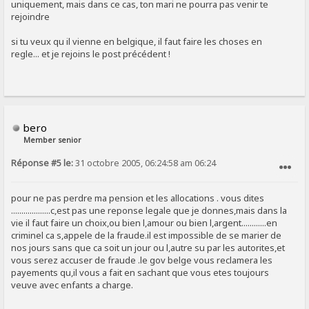
uniquement, mais dans ce cas, ton mari ne pourra pas venir te
rejoindre
si tu veux qu il vienne en belgique, il faut faire les choses en
regle... et je rejoins le post précédent !
bero
Member senior
Réponse #5 le:
31 octobre 2005, 06:24:58 am 06:24
SIGNALER AU MODÉRATEUR
pour ne pas perdre ma pension et les allocations . vous dites
...................c,est pas une reponse legale que je donnes,mais dans la
vie il faut faire un choix,ou bien l,amour ou bien l,argent............en
criminel ca s,appele de la fraude.il est impossible de se marier de
nos jours sans que ca soit un jour ou l,autre su par les autorites,et
vous serez accuser de fraude .le gov belge vous reclamera les
payements qu,il vous a fait en sachant que vous etes toujours
veuve avec enfants a charge.