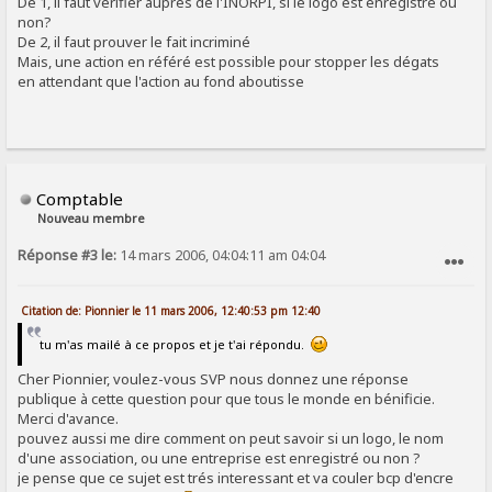
De 1, il faut vérifier auprès de l'INORPI, si le logo est enregistré ou
non?
De 2, il faut prouver le fait incriminé
Mais, une action en référé est possible pour stopper les dégats
en attendant que l'action au fond aboutisse
Comptable
Nouveau membre
Réponse #3 le:
14 mars 2006, 04:04:11 am 04:04
SIGNALER AU MODÉRATEUR
Citation de: Pionnier le 11 mars 2006, 12:40:53 pm 12:40
tu m'as mailé à ce propos et je t'ai répondu.
Cher Pionnier, voulez-vous SVP nous donnez une réponse
publique à cette question pour que tous le monde en bénificie.
Merci d'avance.
pouvez aussi me dire comment on peut savoir si un logo, le nom
d'une association, ou une entreprise est enregistré ou non ?
je pense que ce sujet est trés interessant et va couler bcp d'encre