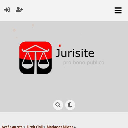
Accès au site
»
Droit Civil
»
Mariages Mixtes
»