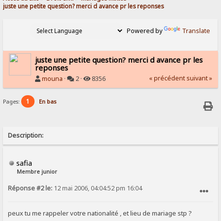
juste une petite question? merci d avance pr les reponses
Powered by
Translate
juste une petite question? merci d avance pr les
reponses
« précédent
suivant »
mouna
·
2 ·
8356
1
Pages:
En bas
Description:
safia
Membre junior
Réponse #2 le:
12 mai 2006, 04:04:52 pm 16:04
SIGNALER AU MODÉRATEUR
peux tu me rappeler votre nationalité , et lieu de mariage stp ?