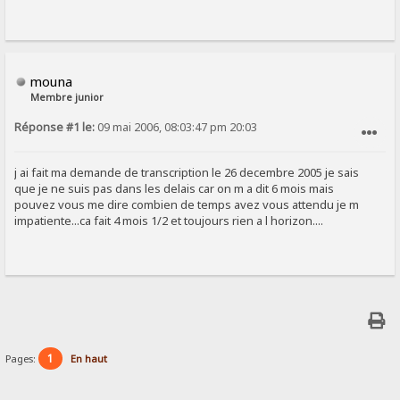
mouna
Membre junior
Réponse #1 le:
09 mai 2006, 08:03:47 pm 20:03
SIGNALER AU MODÉRATEUR
j ai fait ma demande de transcription le 26 decembre 2005 je sais
que je ne suis pas dans les delais car on m a dit 6 mois mais
pouvez vous me dire combien de temps avez vous attendu je m
impatiente...ca fait 4 mois 1/2 et toujours rien a l horizon....
1
Pages:
En haut