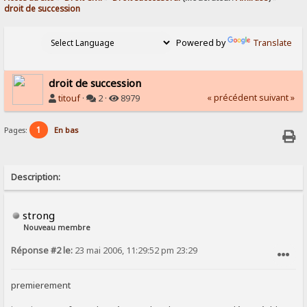
droit de succession
Powered by
Translate
droit de succession
« précédent
suivant »
titouf
·
2 ·
8979
1
Pages:
En bas
Description:
strong
Nouveau membre
Réponse #2 le:
23 mai 2006, 11:29:52 pm 23:29
SIGNALER AU MODÉRATEUR
premierement