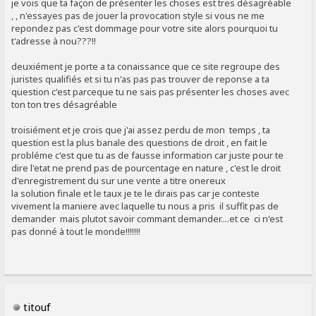
je vois que ta façon de présenter les choses est tres désagréable
, , n'essayes pas de jouer la provocation style si vous ne me
repondez pas c'est dommage pour votre site alors pourquoi tu
t'adresse à nou???!!
deuxiément je porte a ta conaissance que ce site regroupe des
juristes qualifiés et si tu n'as pas pas trouver de reponse a ta
question c'est parceque tu ne sais pas présenter les choses avec
ton ton tres désagréable
troisiément et je crois que j'ai assez perdu de mon temps , ta
question est la plus banale des questions de droit , en fait le
probléme c'est que tu as de fausse information car juste pour te
dire l'etat ne prend pas de pourcentage en nature , c'est le droit
d'enregistrement du sur une vente a titre onereux
la solution finale et le taux je te le dirais pas car je conteste
vivement la maniere avec laquelle tu nous a pris il suffit pas de
demander mais plutot savoir commant demander....et ce ci n'est
pas donné à tout le monde!!!!!!!
titouf