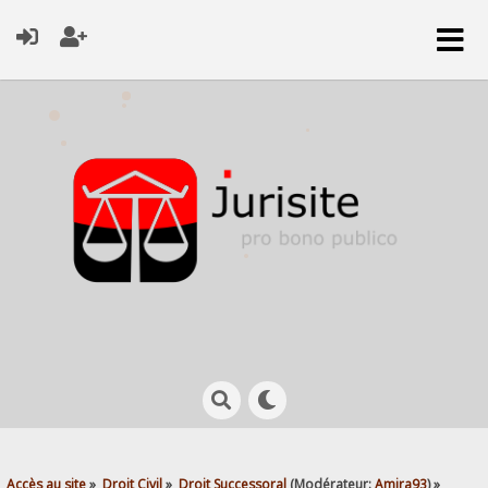
Accès au site
»
Droit Civil
»
Droit Successoral
(Modérateur:
Amira93
) »