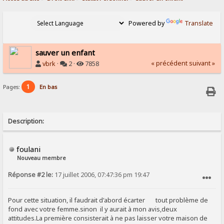
Powered by
Translate
sauver un enfant
« précédent
suivant »
vbrk
·
2 ·
7858
1
Pages:
En bas
Description:
foulani
Nouveau membre
Réponse #2 le:
17 juillet 2006, 07:47:36 pm 19:47
SIGNALER AU MODÉRATEUR
Pour cette situation, il faudrait d'abord écarter tout problème de
fond avec votre femme.sinon il y aurait à mon avis,deux
attitudes.La première consisterait à ne pas laisser votre maison de