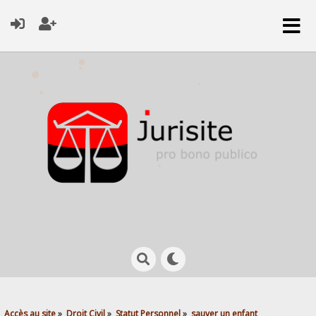
Accès au site
»
Droit Civil
»
Statut Personnel
»
sauver un enfant 