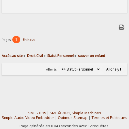
1
Pages:
En haut
Accès au site
»
Droit Civil
»
Statut Personnel
»
sauver un enfant 
Aller à:
SMF 2.0.19
|
SMF © 2021
,
Simple Machines
Simple Audio Video Embedder
|
Optimus Sitemap
|
Termes et Politiques
Page générée en 0.043 secondes avec 32 requêtes.