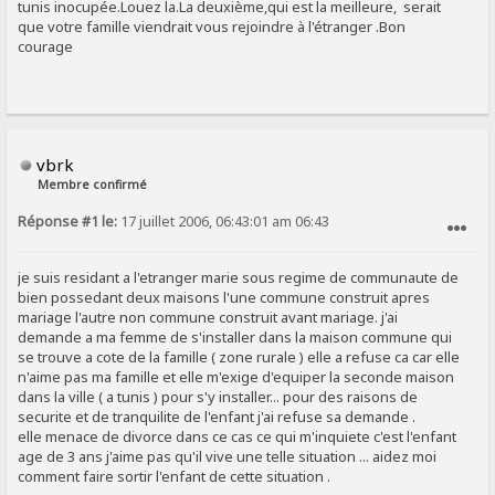
tunis inocupée.Louez la.La deuxième,qui est la meilleure, serait
que votre famille viendrait vous rejoindre à l'étranger .Bon
courage
vbrk
Membre confirmé
Réponse #1 le:
17 juillet 2006, 06:43:01 am 06:43
SIGNALER AU MODÉRATEUR
je suis residant a l'etranger marie sous regime de communaute de
bien possedant deux maisons l'une commune construit apres
mariage l'autre non commune construit avant mariage. j'ai
demande a ma femme de s'installer dans la maison commune qui
se trouve a cote de la famille ( zone rurale ) elle a refuse ca car elle
n'aime pas ma famille et elle m'exige d'equiper la seconde maison
dans la ville ( a tunis ) pour s'y installer... pour des raisons de
securite et de tranquilite de l'enfant j'ai refuse sa demande .
elle menace de divorce dans ce cas ce qui m'inquiete c'est l'enfant
age de 3 ans j'aime pas qu'il vive une telle situation ... aidez moi
comment faire sortir l'enfant de cette situation .