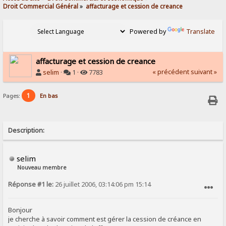
Droit Commercial Général
»
affacturage et cession de creance
Powered by
Translate
affacturage et cession de creance
« précédent
suivant »
selim
·
1 ·
7783
1
Pages:
En bas
Description:
selim
Nouveau membre
Réponse #1 le:
26 juillet 2006, 03:14:06 pm 15:14
SIGNALER AU MODÉRATEUR
Bonjour
je cherche à savoir comment est gérer la cession de créance en