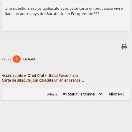
SIGNALER AU MODÉRATEUR
Une question. Est-ce qu&acute;avec cette carte on peut aussi vivre
dans un autre pays de l&acute;Union Européenne???
1
Pages:
En haut
Accès au site
»
Droit Civil
»
Statut Personnel
»
Carte de s&acute;jour d&acute;un an en France....
Aller à: