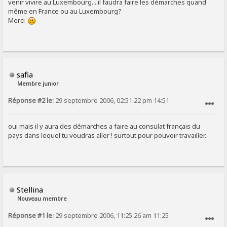
venir vivire au Luxembourg....il faudra faire les démarches quand
même en France ou au Luxembourg?
Merci
safia
Membre junior
Réponse #2 le:
29 septembre 2006, 02:51:22 pm 14:51
SIGNALER AU MODÉRATEUR
oui mais il y aura des démarches a faire au consulat français du
pays dans lequel tu voudras aller ! surtout pour pouvoir travailler.
Stellina
Nouveau membre
Réponse #1 le:
29 septembre 2006, 11:25:26 am 11:25