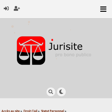
Accès au site
»
Droit Civil
»
Statut Personnel
»