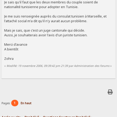
Je sais qu'il faut que les deux membres du couple soient de
nationalité tunisienne pour adopter en Tunisie.
Je me suis renseignée auprès du consulat tunisien à Marseille, et
l'attaché social m'a dit qu'il n'y aurait aucun problème.
Mais je sais, que c'est un juge cantonale qui décide.
Aussi, je souhaiterais avoir l'avis d'un juriste tunisien.
Merci d'avance
A bientôt
Zohra
«
Modifié: 19 novembre 2006, 09:39:42 pm 21:39 par Administration des forums
»
1
Pages:
En haut