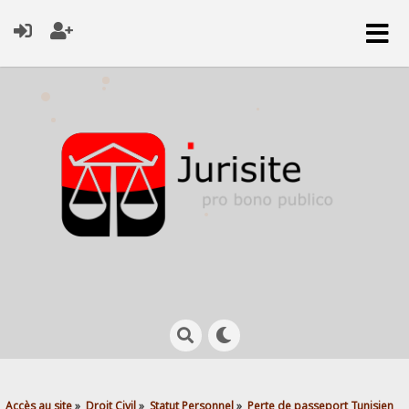
Accès au site
»
Droit Civil
»
Statut Personnel
»
Perte de passeport Tunisien