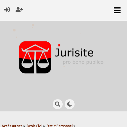
Accès au site
»
Droit Civil
»
Statut Personnel
»