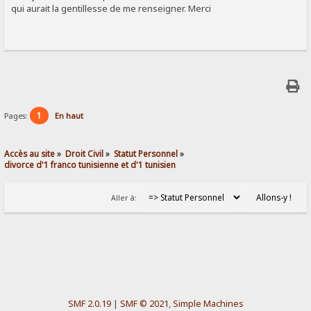
qui aurait la gentillesse de me renseigner. Merci
1
Pages:
En haut
Accès au site
»
Droit Civil
»
Statut Personnel
»
divorce d'1 franco tunisienne et d'1 tunisien
Aller à:
SMF 2.0.19
|
SMF © 2021
,
Simple Machines