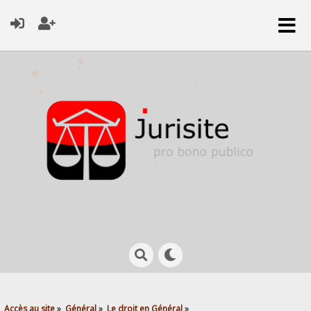
Accès au site
»
Général
»
Le droit en Général
»