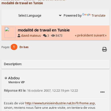
modalité de travail en Tunisie
Powered by
Translate
modalité de travail en Tunisie
« précédent
suivant »
david mateus
·
3 ·
8473
1
Pages:
En bas
Description:
Abdou
Membre VIP
Réponse #3 le:
16 octobre 2007, 12:22:19 pm 12:22
SIGNALER AU MODÉRATEUR
Essais de voir
http://www.tunisieindustrie.nat.tn/fr/home.asp
,
sinon, reviens nous faire une autre visite, on tentera de vous