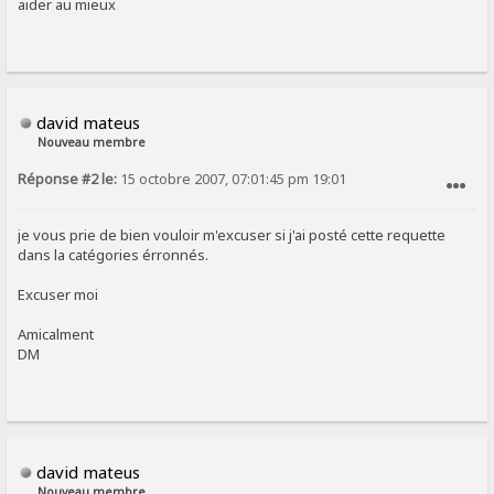
aider au mieux
david mateus
Nouveau membre
Réponse #2 le:
15 octobre 2007, 07:01:45 pm 19:01
SIGNALER AU MODÉRATEUR
je vous prie de bien vouloir m'excuser si j'ai posté cette requette
dans la catégories érronnés.
Excuser moi
Amicalment
DM
david mateus
Nouveau membre