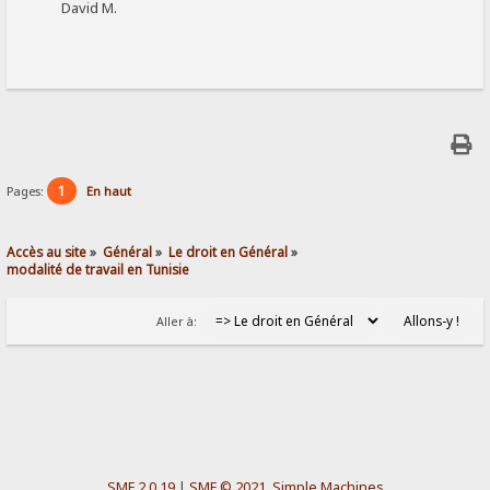
David M.
1
Pages:
En haut
Accès au site
»
Général
»
Le droit en Général
»
modalité de travail en Tunisie
Aller à:
SMF 2.0.19
|
SMF © 2021
,
Simple Machines