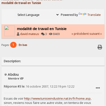
modalité de travail en Tunisie
Powered by
Translate
modalité de travail en Tunisie
« précédent
suivant »
david mateus
·
3 ·
8469
1
Pages:
En bas
Description:
Abdou
Membre VIP
Réponse #3 le:
16 octobre 2007, 12:22:19 pm 12:22
SIGNALER AU MODÉRATEUR
Essais de voir
http://www.tunisieindustrie.nat.tn/fr/home.asp
,
sinon, reviens nous faire une autre visite, on tentera de vous