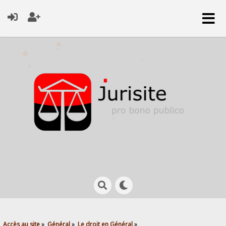
Accès au site
»
Général
»
Le droit en Général
»