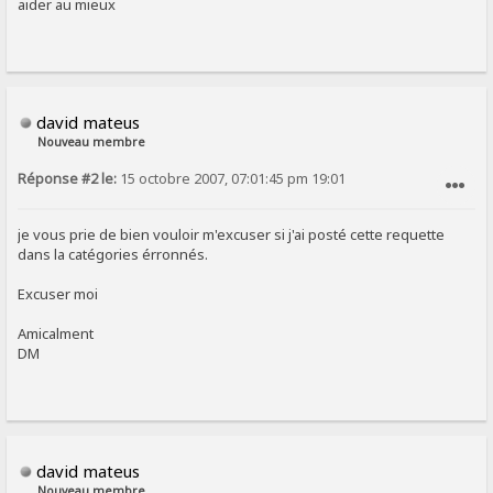
aider au mieux
david mateus
Nouveau membre
Réponse #2 le:
15 octobre 2007, 07:01:45 pm 19:01
SIGNALER AU MODÉRATEUR
je vous prie de bien vouloir m'excuser si j'ai posté cette requette
dans la catégories érronnés.
Excuser moi
Amicalment
DM
david mateus
Nouveau membre