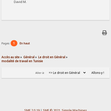
David M.
1
Pages:
En haut
Accès au site
»
Général
»
Le droit en Général
»
modalité de travail en Tunisie
Aller à:
SMF 2.0.19
|
SMF © 2021
,
Simple Machines