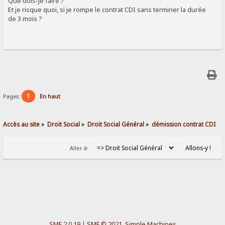
Que dois-je faire ?
Et je risque quoi, si je rompe le contrat CDI sans terminer la durée
de 3 mois ?
1
Pages:
En haut
Accès au site
»
Droit Social
»
Droit Social Général
»
démission contrat CDI
Aller à:
SMF 2.0.19
|
SMF © 2021
,
Simple Machines