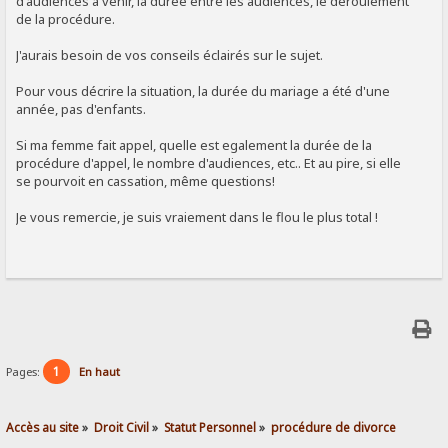
d'audiences à venir, la durée entre les audiences, le déroulement
de la procédure.
J'aurais besoin de vos conseils éclairés sur le sujet.
Pour vous décrire la situation, la durée du mariage a été d'une
année, pas d'enfants.
Si ma femme fait appel, quelle est egalement la durée de la
procédure d'appel, le nombre d'audiences, etc.. Et au pire, si elle
se pourvoit en cassation, même questions!
Je vous remercie, je suis vraiement dans le flou le plus total !
1
Pages:
En haut
Accès au site
»
Droit Civil
»
Statut Personnel
»
procédure de divorce