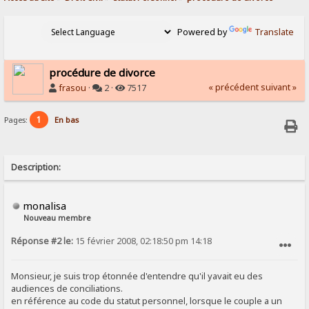
Powered by
Translate
procédure de divorce
« précédent
suivant »
frasou
·
2 ·
7517
1
Pages:
En bas
Description:
monalisa
Nouveau membre
Réponse #2 le:
15 février 2008, 02:18:50 pm 14:18
SIGNALER AU MODÉRATEUR
Monsieur, je suis trop étonnée d'entendre qu'il yavait eu des
audiences de conciliations.
en référence au code du statut personnel, lorsque le couple a un