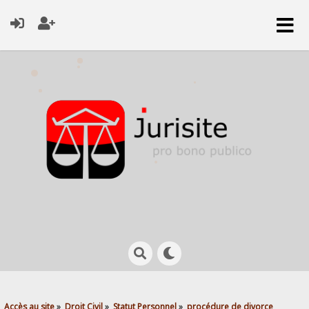
Accès au site
»
Droit Civil
»
Statut Personnel
»
procédure de divorce