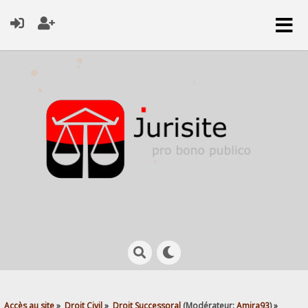
Accès au site
»
Droit Civil
»
Droit Successoral
(Modérateur:
Amira93
) »