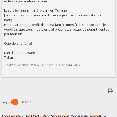
et le site jurisitetunisie.com.
Je suis tunisien, marié, vivant en Tunisie.
J´ai une question concernant l´héritage après ma mort (allah l i
kadr).
Pour éviter tous conflit dans ma famille (mes frères et soeurs), je
voudrais que tous mes biens et propriétés actuelles soient hérités
par mon fils.
Que dois-je faire?
Merci bien en avance.
Tahar
«
Modifié: 06 mars 2008, 02:30:18 pm 14:30 par Ibn Sina
»
1
Pages:
En haut
Accès au site
»
Droit Civil
»
Droit Successoral
(Modérateur:
Amira93
) »