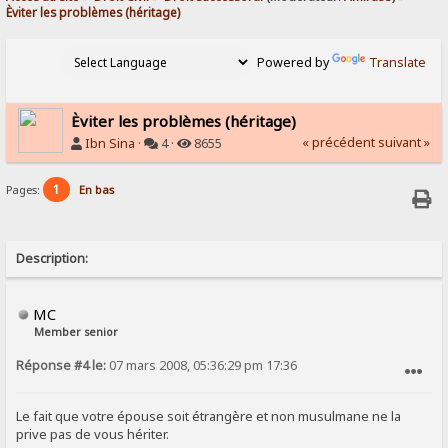
Èviter les problèmes (héritage)
Powered by
Translate
Èviter les problèmes (héritage)
« précédent
suivant »
Ibn Sina
·
4 ·
8655
1
Pages:
En bas
Description:
MC
Member senior
Réponse #4 le:
07 mars 2008, 05:36:29 pm 17:36
SIGNALER AU MODÉRATEUR
Le fait que votre épouse soit étrangère et non musulmane ne la
prive pas de vous hériter.