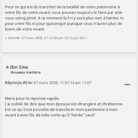
Pour ce qui est du transfert de la totalité de votre patrimoine à
votre fils de votre vivant, vous pouvez toujours le faire par acte
sous seing privé. A ce moment-là il n'y aura plus rien à hériter, ni
pour votre fils ni pour quiconque puisque vous n'aurez plus de
biens de votre vivant.
«
Modifié: 07 mars 2008, 07:13:58 pm 19:13 par MC
»
Ibn Sina
Nouveau membre
Réponse #3 le:
07 mars 2008, 11:07:14 am 11:07
SIGNALER AU MODÉRATEUR
Merci pour la reponse rapide.
J´ai oublié de dire que mon épouse est étrangère et chrétienne.
Est-ce qu´il est possible de transferer mon patrimoine à mon
vivant à mon fils de telle sorte qu´il "hérite" seul?