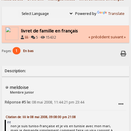
Powered by
Translate
livret de famille en français
« précédent
suivant »
lili
·
5 ·
15432
1
Pages:
En bas
Description:
meldoise
Membre junior
Réponse #5 le:
08 mai 2008, 11:44:21 pm 23:44
SIGNALER AU MODÉRATEUR
Citation de: lili le 08 mai 2008, 09:08:00 pm 21:08
non je suis tuniso-française et je vis en tunisie avec mon mari,
mais je demande simplement comment faire un visa conjoint à