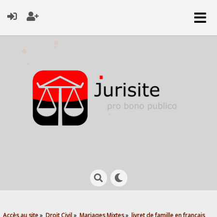
Accès au site
»
Droit Civil
»
Mariages Mixtes
»
livret de famille en français