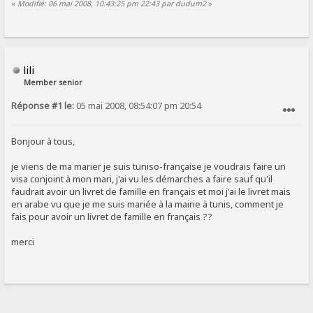
«
Modifié: 06 mai 2008, 10:43:25 pm 22:43 par dudum2
»
lili
Member senior
Réponse #1 le:
05 mai 2008, 08:54:07 pm 20:54
SIGNALER AU MODÉRATEUR
Bonjour à tous,
je viens de ma marier je suis tuniso-française je voudrais faire un
visa conjoint à mon mari, j'ai vu les démarches a faire sauf qu'il
faudrait avoir un livret de famille en français et moi j'ai le livret mais
en arabe vu que je me suis mariée à la mairie à tunis, comment je
fais pour avoir un livret de famille en français ??
merci