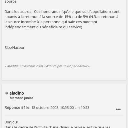
source
Dans les autres, Ces honoraires (qu’elle que soit l’appellation) sont
soumis à la retenue à la source de 15% ou de 5% (N.B.:la retenue à
la source incombe à la personne qui paie ces montant
indépendamment du bénéficiaire du service)
Slts/Naceur
«
Modifié: 18 octobre 2008, 04:02:25 pm 16:02 par naceur
»
aladino
Membre junior
Réponse #1 le:
18 octobre 2008, 10:53:00 am 10:53
SIGNALER AU MODÉRATEUR
Bonjour,
Dans le cadre de l'activité d'une clinique privée, est ce que les