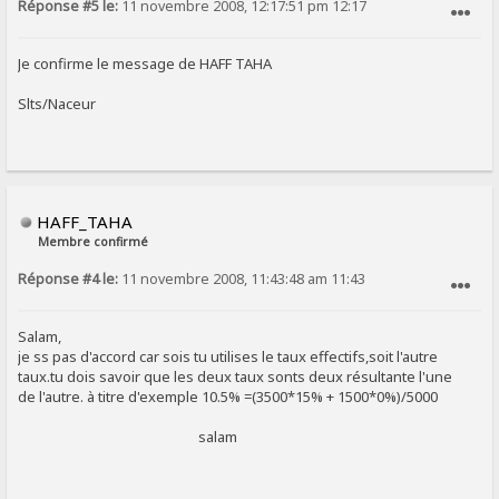
Réponse #5 le:
11 novembre 2008, 12:17:51 pm 12:17
SIGNALER AU MODÉRATEUR
Je confirme le message de HAFF TAHA
Slts/Naceur
HAFF_TAHA
Membre confirmé
Réponse #4 le:
11 novembre 2008, 11:43:48 am 11:43
SIGNALER AU MODÉRATEUR
Salam,
je ss pas d'accord car sois tu utilises le taux effectifs,soit l'autre
taux.tu dois savoir que les deux taux sonts deux résultante l'une
de l'autre. à titre d'exemple 10.5% =(3500*15% + 1500*0%)/5000
salam