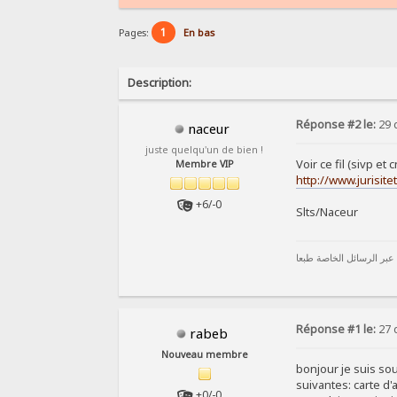
1
Pages:
En bas
Description:
Réponse #2 le:
29 
naceur
juste quelqu'un de bien !
Voir ce fil (sivp et 
Membre VIP
http://www.jurisi
+6/-0
Slts/Naceur
 عبر الرسائل الخاصة طبعا
Réponse #1 le:
27 
rabeb
Nouveau membre
bonjour je suis so
suivantes: carte d'
+0/-0