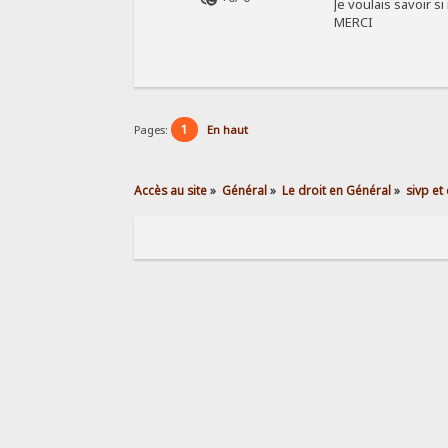
Je voulais savoir s
MERCI
1
Pages:
En haut
Accès au site
»
Général
»
Le droit en Général
»
sivp et