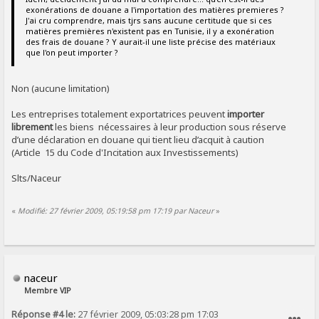
exonérations de douane a l'importation des matières premieres ?
J'ai cru comprendre, mais tjrs sans aucune certitude que si ces
matières premières n'existent pas en Tunisie, il y a exonération
des frais de douane ? Y aurait-il une liste précise des matériaux
que l'on peut importer ?
Non (aucune limitation)
Les entreprises totalement exportatrices peuvent
importer
librement
les biens nécessaires à leur production sous réserve
d’une déclaration en douane qui tient lieu d’acquit à caution
(Article 15 du Code d'Incitation aux Investissements)
Slts/Naceur
«
Modifié: 27 février 2009, 05:19:58 pm 17:19 par Naceur
»
naceur
Membre VIP
Réponse #4 le:
27 février 2009, 05:03:28 pm 17:03