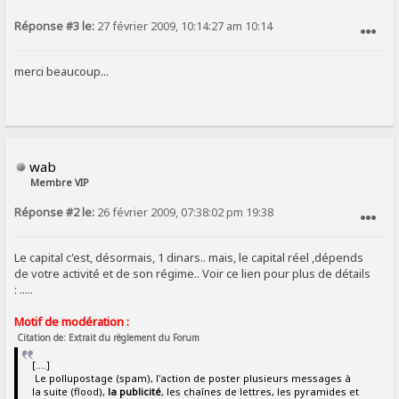
Réponse #3 le:
27 février 2009, 10:14:27 am 10:14
SIGNALER AU MODÉRATEUR
merci beaucoup...
wab
Membre VIP
Réponse #2 le:
26 février 2009, 07:38:02 pm 19:38
SIGNALER AU MODÉRATEUR
Le capital c'est, désormais, 1 dinars.. mais, le capital réel ,dépends
de votre activité et de son régime.. Voir ce lien pour plus de détails
: .....
Motif de modération :
Citation de: Extrait du règlement du Forum
[....]
Le pollupostage (spam), l'action de poster plusieurs messages à
la suite (flood),
la publicité
, les chaînes de lettres, les pyramides et