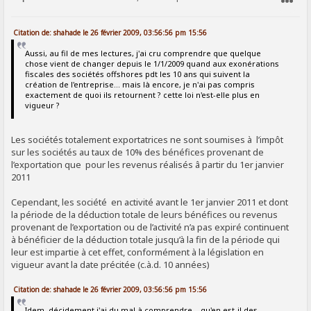
SIGNALER AU MODÉRATEUR
Citation de: shahade le 26 février 2009, 03:56:56 pm 15:56
Aussi, au fil de mes lectures, j'ai cru comprendre que quelque
chose vient de changer depuis le 1/1/2009 quand aux exonérations
fiscales des sociétés offshores pdt les 10 ans qui suivent la
création de l'entreprise... mais là encore, je n'ai pas compris
exactement de quoi ils retournent ? cette loi n'est-elle plus en
vigueur ?
Les sociétés totalement exportatrices ne sont soumises à l’impôt
sur les sociétés au taux de 10% des bénéfices provenant de
l’exportation que pour les revenus réalisés â partir du 1er janvier
2011
Cependant, les société en activité avant le 1er janvier 2011 et dont
la période de la déduction totale de leurs bénéfices ou revenus
provenant de l’exportation ou de l’activité n’a pas expiré continuent
à bénéficier de la déduction totale jusqu’à la fin de la période qui
leur est impartie à cet effet, conformément à la législation en
vigueur avant la date précitée (c.à.d. 10 années)
Citation de: shahade le 26 février 2009, 03:56:56 pm 15:56
Idem, décidement j'ai du mal à comprendre... qu'en est-il des