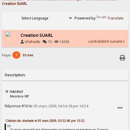
Creation SUARL
Powered by
Translate
Creation SUARL
« précédent
suivant »
shahade
·
10 ·
14345
1
Pages:
En bas
Description:
naceur
Membre VIP
Réponse #10 le:
05 mars 2009, 04:54:18 pm 16:54
SIGNALER AU MODÉRATEUR
Citation de: shahade le 05 mars 2009, 03:52:40 pm 15:52
Si mon objectif est d'importer la matiere première en Tunisie,