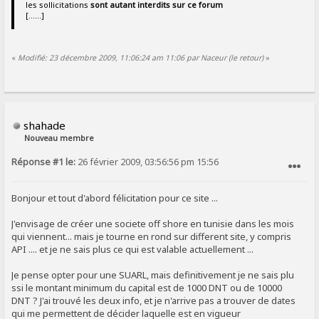
les sollicitations
sont autant interdits sur ce forum
[......]
«
Modifié: 23 décembre 2009, 11:06:24 am 11:06 par Naceur (le retour)
»
shahade
Nouveau membre
Réponse #1 le:
26 février 2009, 03:56:56 pm 15:56
SIGNALER AU MODÉRATEUR
Bonjour et tout d'abord félicitation pour ce site ...
J'envisage de créer une societe off shore en tunisie dans les mois
qui viennent... mais je tourne en rond sur different site, y compris
API .... et je ne sais plus ce qui est valable actuellement ...
Je pense opter pour une SUARL, mais definitivement je ne sais plu
ssi le montant minimum du capital est de 1000 DNT ou de 10000
DNT ? J'ai trouvé les deux info, et je n'arrive pas a trouver de dates
qui me permettent de décider laquelle est en vigueur