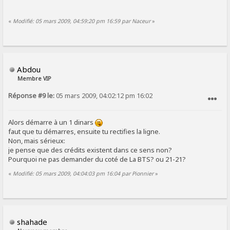
«
Modifié: 05 mars 2009, 04:59:20 pm 16:59 par Naceur
»
Abdou
Membre VIP
Réponse #9 le:
05 mars 2009, 04:02:12 pm 16:02
SIGNALER AU MODÉRATEUR
Alors démarre à un 1 dinars
faut que tu démarres, ensuite tu rectifies la ligne.
Non, mais sérieux:
je pense que des crédits existent dans ce sens non?
Pourquoi ne pas demander du coté de La BTS? ou 21-21?
«
Modifié: 05 mars 2009, 04:04:03 pm 16:04 par Pionnier
»
shahade