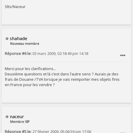
Slts/Naceur
shahade
Nouveau membre
Réponse #6 le:
03 mars 2009, 02:18:49 pm 14:18
SIGNALER AU MODÉRATEUR
Merci pour les clarifications...
Deuxième questions et là c'est dans l'autre sens ? Aurais-je des
frais de Douane /TVA lorsque je vais reimporter mes objets finis
en France pour les vendre ?
naceur
Membre VIP
Réponse #5 le:
27 février 2009, 05:06:59 pm 17:06