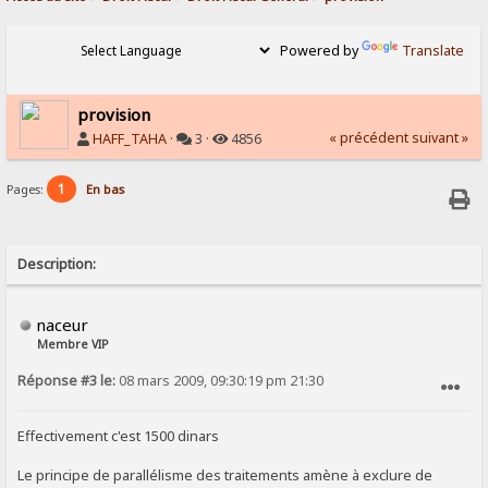
Powered by
Translate
provision
« précédent
suivant »
HAFF_TAHA
·
3 ·
4856
1
Pages:
En bas
Description:
naceur
Membre VIP
Réponse #3 le:
08 mars 2009, 09:30:19 pm 21:30
SIGNALER AU MODÉRATEUR
Effectivement c'est 1500 dinars
Le principe de parallélisme des traitements amène à exclure de