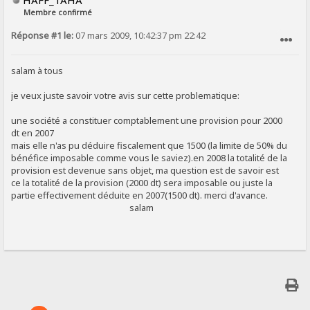
HAFF_TAHA
Membre confirmé
Réponse #1 le:
07 mars 2009, 10:42:37 pm 22:42
SIGNALER AU MODÉRATEUR
salam à tous
je veux juste savoir votre avis sur cette problematique:
une société a constituer comptablement une provision pour 2000
dt en 2007
mais elle n'as pu déduire fiscalement que 1500 (la limite de 50% du
bénéfice imposable comme vous le saviez).en 2008 la totalité de la
provision est devenue sans objet, ma question est de savoir est
ce la totalité de la provision (2000 dt) sera imposable ou juste la
partie effectivement déduite en 2007(1500 dt). merci d'avance.
salam