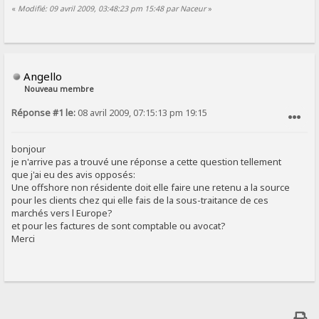
«
Modifié: 09 avril 2009, 03:48:23 pm 15:48 par Naceur
»
Angello
Nouveau membre
Réponse #1 le:
08 avril 2009, 07:15:13 pm 19:15
SIGNALER AU MODÉRATEUR
bonjour
je n'arrive pas a trouvé une réponse a cette question tellement
que j'ai eu des avis opposés:
Une offshore non résidente doit elle faire une retenu a la source
pour les clients chez qui elle fais de la sous-traitance de ces
marchés vers l Europe?
et pour les factures de sont comptable ou avocat?
Merci