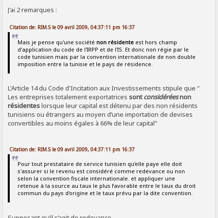
J'ai 2 remarques :
Citation de: RIM.S le 09 avril 2009, 04:37:11 pm 16:37
Mais je pense qu'une société
non résidente
est hors champ
d'application du code de l'IRPP et de l'IS. Et donc non régie par le
code tunisien mais par la convention internationale de non double
imposition entre la tunisie et le pays de résidence.
L'Article 14 du Code d'Incitation aux Investissements stipule que "
Les entreprises totalement exportatrices
sont
considérées
non
résidentes
lorsque leur capital est détenu par des non résidents
tunisiens ou étrangers au moyen d’une importation de devises
convertibles au moins égales à 66% de leur capital"
Citation de: RIM.S le 09 avril 2009, 04:37:11 pm 16:37
Pour tout prestataire de service tunisien qu'elle paye elle doit
s'assurer si le revenu est considéré comme redevance ou non
selon la convention fiscale internationale. et appliquer une
retenue à la source au taux le plus favorable entre le taux du droit
commun du pays d'origine et le taux prévu par la dite convention.
Supposant qu’il s’agit de redevance