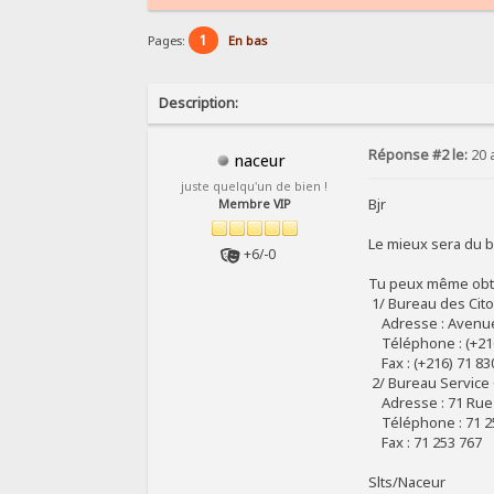
1
Pages:
En bas
Description:
Réponse #2 le:
20 a
naceur
juste quelqu'un de bien !
Bjr
Membre VIP
Le mieux sera du bu
+6/-0
Tu peux même obten
1/ Bureau des Cito
Adresse : Avenue
Téléphone : (+216
Fax : (+216) 71 83
2/ Bureau Service 
Adresse : 71 Rue d
Téléphone : 71 2
Fax : 71 253 767
Slts/Naceur