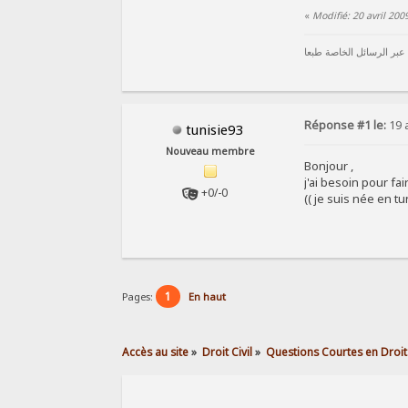
«
Modifié: 20 avril 20
 عبر الرسائل الخاصة طبعا
Réponse #1 le:
19 a
tunisie93
Nouveau membre
Bonjour ,
j'ai besoin pour fa
+0/-0
(( je suis née en t
1
Pages:
En haut
Accès au site
»
Droit Civil
»
Questions Courtes en Droit 