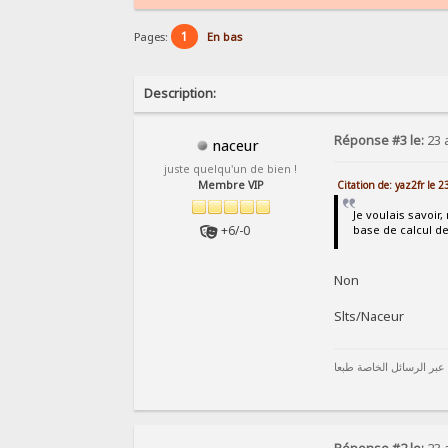
1
Pages:
En bas
Description:
Réponse #3 le:
23 a
naceur
juste quelqu'un de bien !
Citation de: yaz2fr le 
Membre VIP
Je voulais savoir,
+6/-0
base de calcul de
Non
Slts/Naceur
 عبر الرسائل الخاصة طبعا