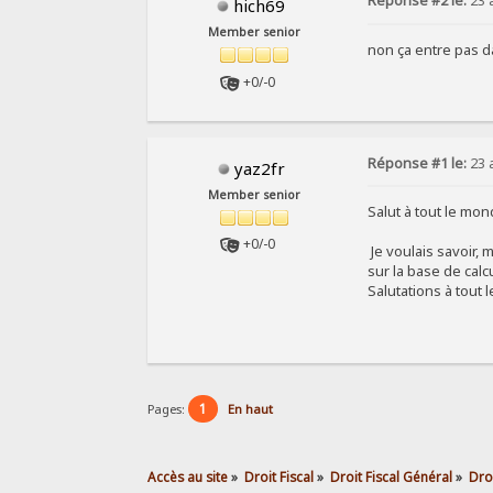
Réponse #2 le:
23 a
hich69
Member senior
non ça entre pas da
+0/-0
Réponse #1 le:
23 a
yaz2fr
Member senior
Salut à tout le mo
+0/-0
Je voulais savoir, m
sur la base de calc
Salutations à tout
1
Pages:
En haut
Accès au site
»
Droit Fiscal
»
Droit Fiscal Général
»
Dro