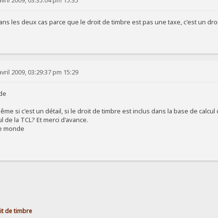
vril 2009, 03:35:04 pm 15:35
ns les deux cas parce que le droit de timbre est pas une taxe, c'est un droi
vril 2009, 03:29:37 pm 15:29
nde
ême si c'est un détail, si le droit de timbre est inclus dans la base de calcul
ul de la TCL? Et merci d'avance.
 le monde
it de timbre