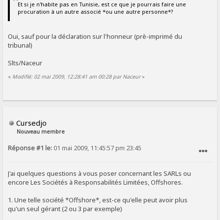
Et si je n'habite pas en Tunisie, est ce que je pourrais faire une
procuration à un autre associé *ou une autre personne*?
Oui, sauf pour la déclaration sur l'honneur (prè-imprimé du
tribunal)
Slts/Naceur
«
Modifié: 02 mai 2009, 12:28:41 am 00:28 par Naceur
»
Cursedjo
Nouveau membre
Réponse #1 le:
01 mai 2009, 11:45:57 pm 23:45
SIGNALER AU MODÉRATEUR
J'ai quelques questions à vous poser concernant les SARLs ou
encore Les Sociétés à Responsabilités Limitées, Offshores.
1. Une telle société *Offshore*, est-ce qu'elle peut avoir plus
qu'un seul gérant (2 ou 3 par exemple)