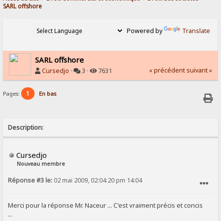
SARL offshore
Powered by
Translate
SARL offshore
« précédent
suivant »
Cursedjo
·
3 ·
7631
1
Pages:
En bas
Description:
Cursedjo
Nouveau membre
Réponse #3 le:
02 mai 2009, 02:04:20 pm 14:04
SIGNALER AU MODÉRATEUR
Merci pour la réponse Mr. Naceur ... C'est vraiment précis et concis
...