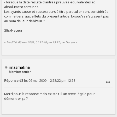
- lorsque la date résulte d'autres preuves équivalentes et
absolument certaines.
Les ayants cause et successeurs à titre particulier sont considérés
comme tiers, aux effets du présent article, lorsqu'ils n'agissent pas
au nom de leur débiteur. "
Slts/Naceur
«
Modifié: 06 mai 2009, 01:12:40 pm 13:12 par Naceur
»
imasmakna
Member senior
Réponse #3 le:
06 mai 2009, 12:58:22 pm 12:58
SIGNALER AU MODÉRATEUR
Merci pour la réponse mais existe t-il un texte légale pour
démontrer ça ?