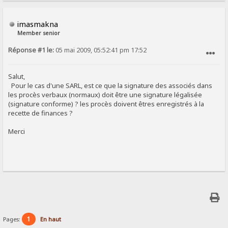
imasmakna
Member senior
Réponse #1 le:
05 mai 2009, 05:52:41 pm 17:52
SIGNALER AU MODÉRATEUR
Salut,
Pour le cas d'une SARL, est ce que la signature des associés dans
les procès verbaux (normaux) doit être une signature légalisée
(signature conforme) ? les procès doivent êtres enregistrés à la
recette de finances ?
Merci
1
Pages:
En haut