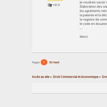
Je voudrais savoir s
+0/-0
Élaboration des st
les agréments néc
la patente et la déc
le registre de com
le code en douane
....
Merci
1
Pages:
En haut
Accès au site
»
Droit Commercial et économique
»
Dro