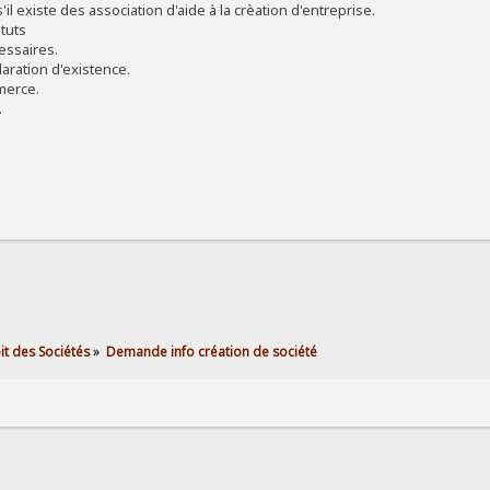
'il existe des association d'aide à la crèation d'entreprise.
atuts
essaires.
laration d'existence.
merce.
.
it des Sociétés
»
Demande info création de société