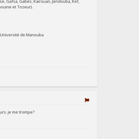
se, Gafsa, Gabès, Kairouan, Jendouba, Kef,
taouine et Tozeur).
l’Université de Manouba
eurs. je me trompe?