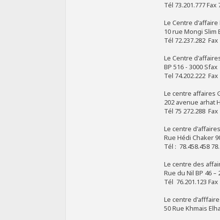
Tél 73.201.777 Fax 
Le Centre d'affair
10 rue Mongi Slim 
Tél 72.237.282 Fax
Le Centre d'affaire
BP 516 - 3000 Sfax
Tel 74.202.222 Fax
Le centre affaires
202 avenue arhat 
Tél 75 272.288 Fax
Le centre d'affaire
Rue Hédi Chaker 90
Tél : 78.458.458 7
Le centre des affa
Rue du Nil BP 46 –
Tél 76.201.123 Fax
Le centre d'afffai
50 Rue Khmais Elha