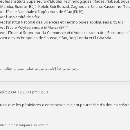
ec les Instituts Supérieurs d’Etudes Technologiques (Radès, Nabeul, Sous
, Mahdia, Bizerte, Béjà, Kebili, Sidi Bouzid, Zaghouan, Siliana, Kasserine, Ta
ec l’Ecole Nationale d’Ingénieurs de Sfax (ENIS).
ec l’Université de Sfax.
ec l’Institut National des Sciences et Technologies appliquées (INSAT)
ec l’Ecole Polytechnique El Marsa (EPT)
vec l’Institut Supérieur du Commerce et d’Administration des Entreprises 
evant des technopoles de Sousse, Sfax, Borj Cedria et El Ghazala
رحم الله من قرأ إجابتي وأدلتي ثم أهداني عيوبي و أخطائي ...
août 2009, 12:30:41 pm 12:30
aussi que les pépinières d'entreprises avaient pour tache d'aider les créat
ice, on est toujours un révolté ...