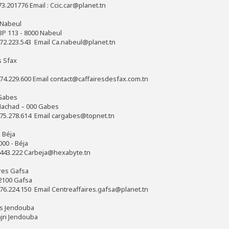
73.201776 Email : Ccic.car@planet.tn
e Nabeul
BP 113 - 8000 Nabeul
 72.223.543 Email Ca.nabeul@planet.tn
s Sfax
 74.229.600 Email contact@caffairesdesfax.com.tn
 Gabes
Hachad – 000 Gabes
 75.278.614 Email cargabes@topnet.tn
s Béja
00 - Béja
8.443.222 Carbeja@hexabyte.tn
ires Gafsa
 2100 Gafsa
 76.224.150 Email Centreaffaires.gafsa@planet.tn
res Jendouba
jri Jendouba