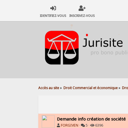
IDENTIFIEZ-VOUS
INSCRIVEZ-VOUS
Accès au site
»
Droit Commercial et économique
»
Dro
Demande info création de société
FORGIVEN
·
5 ·
6396