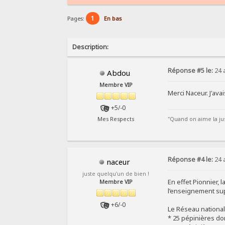
1
Pages:
En bas
Description:
Réponse #5 le:
24 
Abdou
Membre VIP
Merci Naceur. J'av
+5/-0
"Quand on aime la just
Mes Respects
Réponse #4 le:
24 
naceur
juste quelqu'un de bien !
En effet Pionnier,
Membre VIP
l’enseignement su
+6/-0
Le Réseau national
* 25 pépinières don