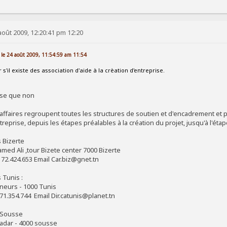
août 2009, 12:20:41 pm 12:20
le 24 août 2009, 11:54:59 am 11:54
 s'il existe des association d'aide à la crèation d'entreprise.
nse que non
'affaires regroupent toutes les structures de soutien et d'encadrement et
treprise, depuis les étapes préalables à la création du projet, jusqu'à l'éta
s Bizerte
med Ali ,tour Bizete center 7000 Bizerte
 72.424.653 Email Car.biz@gnet.tn
 Tunis :
neurs - 1000 Tunis
71.354.744 Email Dir.catunis@planet.tn
e Sousse
adar - 4000 sousse