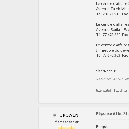
Le centre d'affaire 
Avenue Taieb Mhiri
Tél 78.871.516 Fa
Le centre d'affaire
Avenue Sbitla – Ez
Tél 77.473.882 Fax
Le centre d'affair
Immeuble du déve
Tél 75.640.363 Fax
Slts/Naceur
«
Modifié: 24 août 200
 عبر الرسائل الخاصة طبعا
Réponse #1 le:
24 
FORGIVEN
Member senior
Bonjour