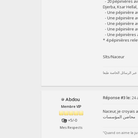
- 20 pépinières av
Djerba, Ksar Hellal
- Une pépinière av
- Une pépinière av
- Une pépinière av
- Une pépinière av
- Une pépinières a
* 4 pépinières rel
Slts/Naceur
 عبر الرسائل الخاصة طبعا
Réponse #3 le:
24 
Abdou
Membre VIP
Naceur, je croyais 
محاضن المؤسسات
+5/-0
Mes Respects
"Quand on aime la just