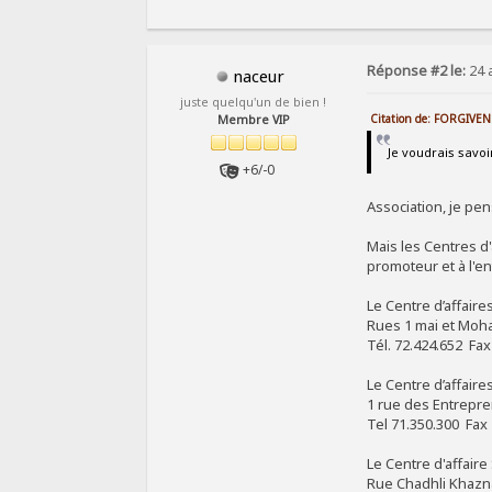
Réponse #2 le:
24 
naceur
juste quelqu'un de bien !
Citation de: FORGIVEN 
Membre VIP
Je voudrais savoir
+6/-0
Association, je pe
Mais les Centres d
promoteur et à l'en
Le Centre d’affaire
Rues 1 mai et Moha
Tél. 72.424.652 Fax
Le Centre d’affaires
1 rue des Entrepre
Tel 71.350.300 Fax 
Le Centre d'affair
Rue Chadhli Khazn