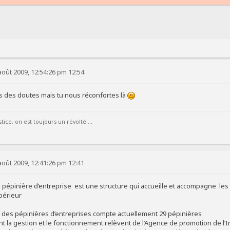
août 2009, 12:54:26 pm 12:54
ais des doutes mais tu nous réconfortes là
ice, on est toujours un révolté ...
août 2009, 12:41:26 pm 12:41
 la pépinière d’entreprise est une structure qui accueille et accompagne l
périeur
 des pépinières d’entreprises compte actuellement 29 pépinières
t la gestion et le fonctionnement relèvent de l’Agence de promotion de l’In