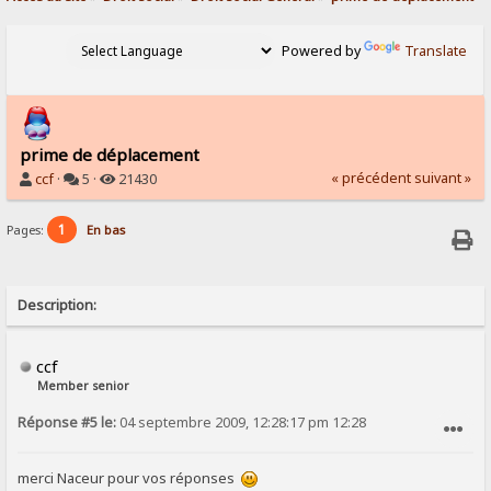
Powered by
Translate
prime de déplacement
« précédent
suivant »
ccf
·
5 ·
21430
1
Pages:
En bas
Description:
ccf
Member senior
Réponse #5 le:
04 septembre 2009, 12:28:17 pm 12:28
SIGNALER AU MODÉRATEUR
merci Naceur pour vos réponses