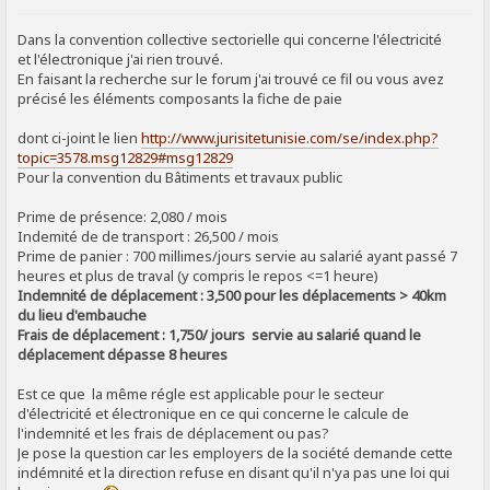
SIGNALER AU MODÉRATEUR
Dans la convention collective sectorielle qui concerne l'électricité
et l'électronique j'ai rien trouvé.
En faisant la recherche sur le forum j'ai trouvé ce fil ou vous avez
précisé les éléments composants la fiche de paie
dont ci-joint le lien
http://www.jurisitetunisie.com/se/index.php?
topic=3578.msg12829#msg12829
Pour la convention du Bâtiments et travaux public
Prime de présence: 2,080 / mois
Indemité de de transport : 26,500 / mois
Prime de panier : 700 millimes/jours servie au salarié ayant passé 7
heures et plus de traval (y compris le repos <=1 heure)
Indemnité de déplacement : 3,500 pour les déplacements > 40km
du lieu d'embauche
Frais de déplacement : 1,750/ jours servie au salarié quand le
déplacement dépasse 8 heures
Est ce que la même régle est applicable pour le secteur
d'électricité et électronique en ce qui concerne le calcule de
l'indemnité et les frais de déplacement ou pas?
Je pose la question car les employers de la société demande cette
indémnité et la direction refuse en disant qu'il n'ya pas une loi qui