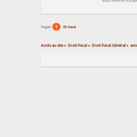
Nous sommes esclaves
1
Pages:
En haut
Accès au site
»
Droit Fiscal
»
Droit Fiscal Général
»
amo