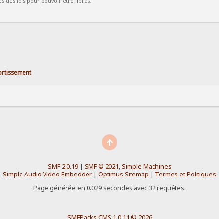
 des lois pour pouvoir être libres.
rtissement
SMF 2.0.19
|
SMF © 2021
,
Simple Machines
Simple Audio Video Embedder
|
Optimus Sitemap
|
Termes et Politiques
Page générée en 0.029 secondes avec 32 requêtes.
SMFPacks CMS 1.0.11 © 2026