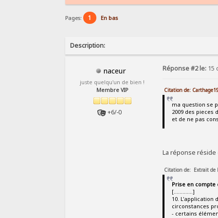
1
Pages:
En bas
Description:
Réponse #2 le:
15 
naceur
juste quelqu'un de bien !
Citation de: Carthage1
Membre VIP
ma question se p
+6/-0
2009 des pieces 
et de ne pas cons
La réponse réside 
Citation de: Extrait de
Prise en compte 
[.............]
10. L'application
circonstances pr
- certains élémen