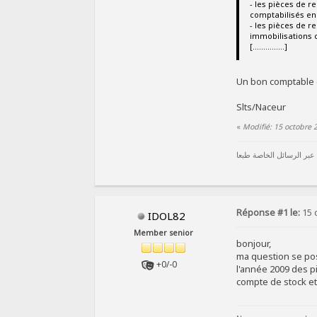
- les pièces de r
comptabilisés en
- les pièces de r
immobilisations c
[...............]
Un bon comptable de
Slts/Naceur
«
Modifié: 15 octobre 
 عبر الرسائل الخاصة طبعا
Réponse #1 le:
15 
IDOL82
Member senior
bonjour,
ma question se pos
+0/-0
l'année 2009 des p
compte de stock et 