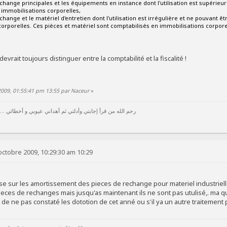
echange principales et les équipements en instance dont l'utilisation est supéri
 immobilisations corporelles,
echange et le matériel d'entretien dont l'utilisation est irrégulière et ne pouvant 
orporelles. Ces pièces et matériel sont comptabilisés en immobilisations corpore
vrait toujours distinguer entre la comptabilité et la fiscalité !
2009, 01:55:41 pm 13:55 par Naceur
»
رحم الله من قرأ إجابتي وأدلتي ثم أهداني عيوبي و أخطائي ...
octobre 2009, 10:29:30 am 10:29
e sur les amortissement des pieces de rechange pour materiel industriell
ieces de rechanges mais jusqu'as maintenant ils ne sont pas utulisé,. ma 
de ne pas constaté les dototion de cet anné ou s'il ya un autre traitement 