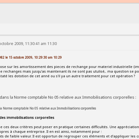
octobre 2009, 11:30:41 am 11:30
982 le 15 octobre 2009, 10:29:30 am 10:29
ose sur les amortissement des pieces de rechange pour materiel industrielle (im
de rechanges mais jusqu'as maintenant ils ne sont pas utulisé,. ma question se p
taté les dototion de cet anné ou s'il ya un autre traitement pour cet opération ?
dans la Norme comptable No 05 relative aux Immobilisations corporelles :
 la Norme comptable No 05 relative aux Immobilisations corporelles
des immobilisations corporelles
 de ces deux critères peut poser en pratique certaines difficultés. Une appréciati
opres à chaque entreprise. Il en est ainsi, notamment pour :
ts de faible valeur. Il est opportun de regrouper ces éléments et d'appliquer les cr