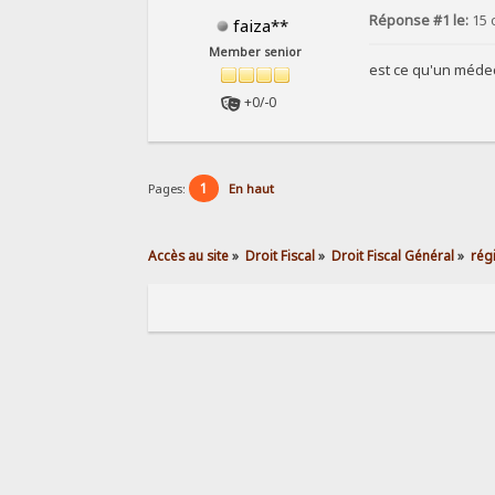
Réponse #1 le:
15 
faiza**
Member senior
est ce qu'un médeci
+0/-0
1
Pages:
En haut
Accès au site
»
Droit Fiscal
»
Droit Fiscal Général
»
rég