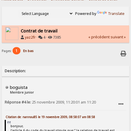
Powered by
Translate
Contrat de travail
« précédent
suivant »
yaz2fr
·
4 ·
7385
1
Pages:
En bas
Description:
boguista
Membre junior
Réponse #4 le:
25 novembre 2009, 11:20:01 am 11:20
SIGNALER AU MODÉRATEUR
Citation de: nannou85 le 19 novembre 2009, 08:58:07 am 08:58
bonjour,
l'article 6 du code du travail stipule que:" la relation de travail est