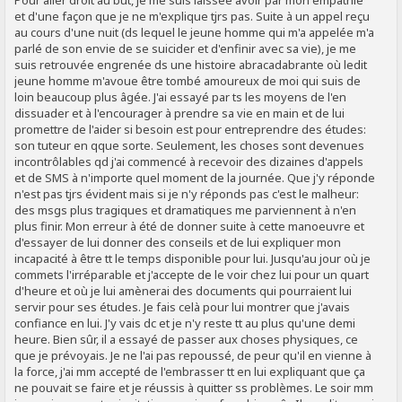
Pour aller droit au but, je me suis laissée avoir par mon empathie
et d'une façon que je ne m'explique tjrs pas. Suite à un appel reçu
au cours d'une nuit (ds lequel le jeune homme qui m'a appelée m'a
parlé de son envie de se suicider et d'enfinir avec sa vie), je me
suis retrouvée engrenée ds une histoire abracadabrante où ledit
jeune homme m'avoue être tombé amoureux de moi qui suis de
loin beaucoup plus âgée. J'ai essayé par ts les moyens de l'en
dissuader et à l'encourager à prendre sa vie en main et de lui
promettre de l'aider si besoin est pour entreprendre des études:
son tuteur en qque sorte. Seulement, les choses sont devenues
incontrôlables qd j'ai commencé à recevoir des dizaines d'appels
et de SMS à n'importe quel moment de la journée. Que j'y réponde
n'est pas tjrs évident mais si je n'y réponds pas c'est le malheur:
des msgs plus tragiques et dramatiques me parviennent à n'en
plus finir. Mon erreur à été de donner suite à cette manoeuvre et
d'essayer de lui donner des conseils et de lui expliquer mon
incapacité à être tt le temps disponible pour lui. Jusqu'au jour où je
commets l'irréparable et j'accepte de le voir chez lui pour un quart
d'heure et où je lui amènerai des documents qui pourraient lui
servir pour ses études. Je fais celà pour lui montrer que j'avais
confiance en lui. J'y vais dc et je n'y reste tt au plus qu'une demi
heure. Bien sûr, il a essayé de passer aux choses physiques, ce
que je prévoyais. Je ne l'ai pas repoussé, de peur qu'il en vienne à
la force, j'ai mm accepté de l'embrasser tt en lui expliquant que ça
ne pouvait se faire et je réussis à quitter ss problèmes. Le soir mm