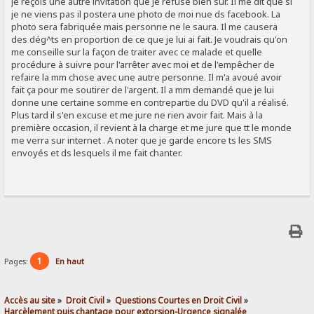
je reçois une autre invitation que je refuse bien sûr. Il me dit que si
je ne viens pas il postera une photo de moi nue ds facebook. La
photo sera fabriquée mais personne ne le saura. Il me causera
des dég^ts en proportion de ce que je lui ai fait. Je voudrais qu'on
me conseille sur la façon de traiter avec ce malade et quelle
procédure à suivre pour l'arrêter avec moi et de l'empêcher de
refaire la mm chose avec une autre personne. Il m'a avoué avoir
fait ça pour me soutirer de l'argent. Il a mm demandé que je lui
donne une certaine somme en contrepartie du DVD qu'il a réalisé.
Plus tard il s'en excuse et me jure ne rien avoir fait. Mais à la
première occasion, il revient à la charge et me jure que tt le monde
me verra sur internet . A noter que je garde encore ts les SMS
envoyés et ds lesquels il me fait chanter.
1
Pages:
En haut
Accès au site
»
Droit Civil
»
Questions Courtes en Droit Civil
»
Harcèlement puis chantage pour extorsion-Urgence signalée