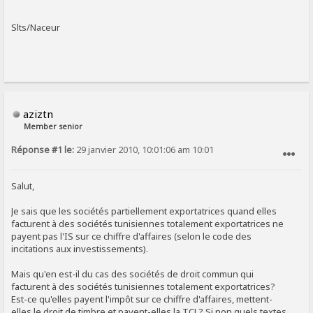
Slts/Naceur
aziztn
Member senior
Réponse #1 le:
29 janvier 2010, 10:01:06 am 10:01
SIGNALER AU MODÉRATEUR
Salut,
Je sais que les sociétés partiellement exportatrices quand elles
facturent à des sociétés tunisiennes totalement exportatrices ne
payent pas l'IS sur ce chiffre d'affaires (selon le code des
incitations aux investissements).
Mais qu'en est-il du cas des sociétés de droit commun qui
facturent à des sociétés tunisiennes totalement exportatrices?
Est-ce qu'elles payent l'impôt sur ce chiffre d'affaires, mettent-
elles le droit de timbre et payent-elles la TCL? Si non quels textes