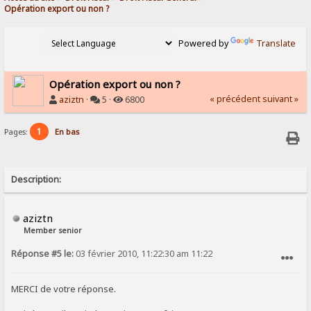
Opération export ou non ?
Powered by
Translate
Opération export ou non ?
« précédent
suivant »
aziztn
·
5 ·
6800
1
Pages:
En bas
Description:
aziztn
Member senior
Réponse #5 le:
03 février 2010, 11:22:30 am 11:22
SIGNALER AU MODÉRATEUR
MERCI de votre réponse.