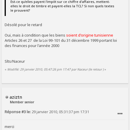
Est-ce qu'elles payent l'impôt sur ce chiffre d'affaires, mettent-
elles le droit de timbre et payent-elles la TCL? Si non quels textes
le prouvent?
Désolé pour le retard
Oui, mais à condition que les biens
soient d'origine tunisienne
Articles 26 et 27 de la Loi 99-101 du 31 décembre 1999 portant loi
des finances pour l'année 2000
Slts/Naceur
«
Modifié: 29 janvier 2010, 05:47:26 pm 17:47 par Naceur (le retour )
»
aziztn
Member senior
Réponse #3 le:
29 janvier 2010, 05:31:37 pm 17:31
SIGNALER AU MODÉRATEUR
merci