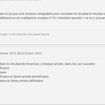
ais il n'ya pas une écriture comptable pour constater le résultat.le résulta
 débitant ou en créditant le compte n°13<<résultat reporté>> et ce ci suivan
rriger si ma réponse vous parait fausse
évrier 2010, 06:32:20 pm 18:32
er le résultat de l'exercice, à chaque année, dans les cas suivants:
iciaire
taire
iciaire et 2ème année bénéficiaire
taire et 2ème année déficitaire