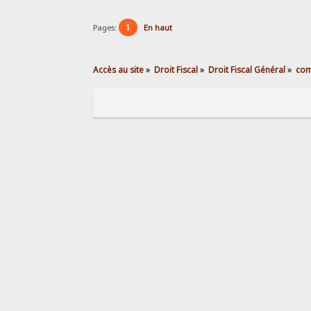
1
Pages:
En haut
Accès au site
»
Droit Fiscal
»
Droit Fiscal Général
»
com