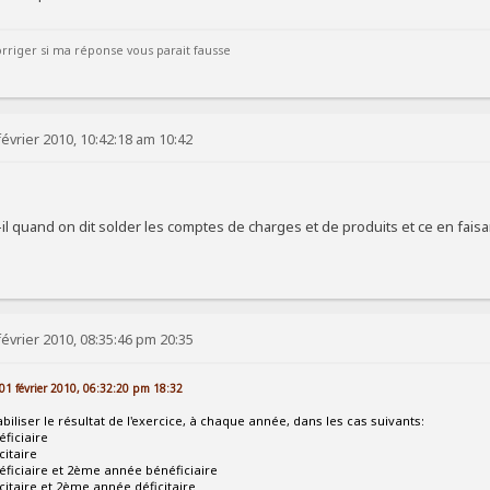
rriger si ma réponse vous parait fausse
évrier 2010, 10:42:18 am 10:42
-il quand on dit solder les comptes de charges et de produits et ce en fais
évrier 2010, 08:35:46 pm 20:35
e 01 février 2010, 06:32:20 pm 18:32
iser le résultat de l'exercice, à chaque année, dans les cas suivants:
ficiaire
citaire
éficiaire et 2ème année bénéficiaire
citaire et 2ème année déficitaire