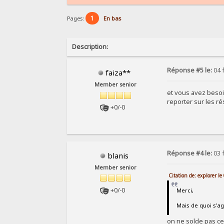
1
Pages:
En bas
Description:
Réponse #5 le:
04 f
faiza**
Member senior
et vous avez besoin
reporter sur les ré
+0/-0
Réponse #4 le:
03 f
blanis
Member senior
Citation de: explorer l
+0/-0
Merci,
Mais de quoi s'ag
on ne solde pas ces