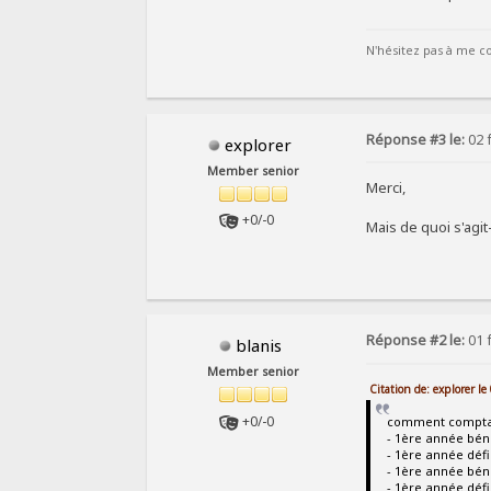
N'hésitez pas à me co
Réponse #3 le:
02 f
explorer
Member senior
Merci,
+0/-0
Mais de quoi s'agit
Réponse #2 le:
01 f
blanis
Member senior
Citation de: explorer l
+0/-0
comment comptabil
- 1ère année béné
- 1ère année défi
- 1ère année bén
- 1ère année défi