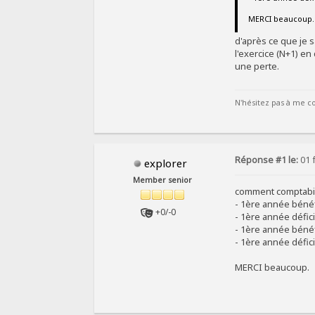
MERCI beaucoup.
d'après ce que je s
l'exercice (N+1) en
une perte.
N'hésitez pas à me co
Réponse #1 le:
01 f
explorer
Member senior
comment comptabilis
- 1ère année bénéf
+0/-0
- 1ère année défici
- 1ère année bénéf
- 1ère année défici
MERCI beaucoup.